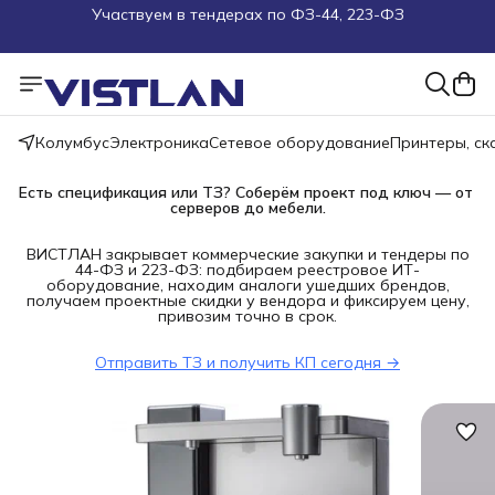
Поможем подобрать оборудование под ТЗ
Пуско-наладочные работы
Пришлите запрос на e-mail или в чат
Колумбус
Электроника
Сетевое оборудование
Принтеры, с
Более 100 000 позиций в наличии и под заказ
Есть спецификация или ТЗ? Соберём проект под ключ — от 
серверов до мебели.
ВИСТЛАН закрывает коммерческие закупки и тендеры по
44-ФЗ и 223-ФЗ: подбираем реестровое ИТ-
оборудование, находим аналоги ушедших брендов,
получаем проектные скидки у вендора и фиксируем цену,
привозим точно в срок.
Отправить ТЗ и получить КП сегодня →