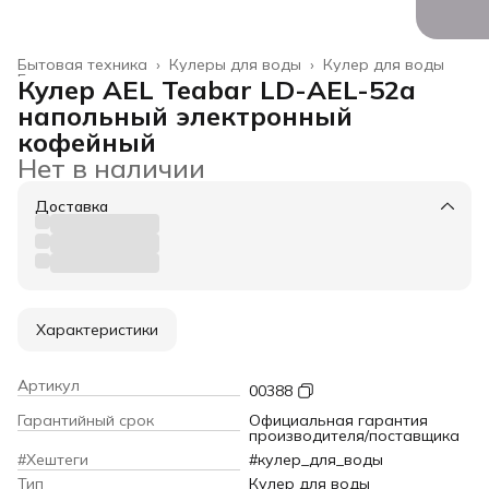
Бытовая техника
›
Кулеры для воды
›
Кулер для воды
Главная
›
Кулер AEL Teabar LD-AEL-52a
напольный электронный
кофейный
Нет в наличии
Доставка
Характеристики
Артикул
00388
Гарантийный срок
Официальная гарантия
производителя/поставщика
#Хештеги
#кулер_для_воды
Тип
Кулер для воды