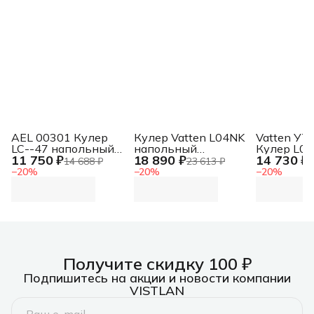
AEL 00301 Кулер
Кулер Vatten L04NK
Vatten УТ
LC--47 напольный
напольный
Кулер L0
11 750 ₽
18 890 ₽
14 730 ₽
компрессорный
компрессорный
напольны
14 688 ₽
23 613 ₽
1
белый/серебристый
черный
электрон
−
20
%
−
20
%
−
20
%
черный
Получите скидку 100 ₽
Подпишитесь на акции и новости компании
VISTLAN