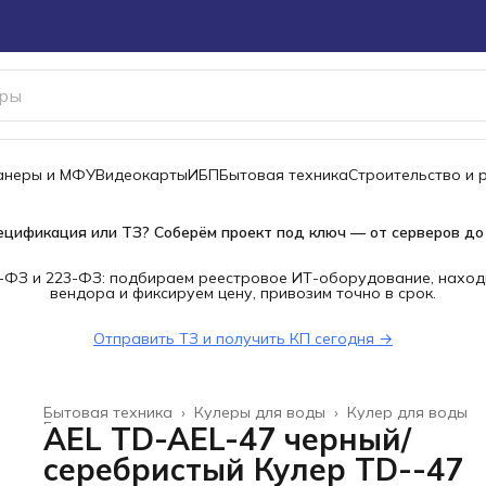
канеры и МФУ
Видеокарты
ИБП
Бытовая техника
Строительство и 
ецификация или ТЗ? Соберём проект под ключ — от серверов до
-ФЗ и 223-ФЗ: подбираем реестровое ИТ-оборудование, наход
вендора и фиксируем цену, привозим точно в срок.
Отправить ТЗ и получить КП сегодня →
Бытовая техника
›
Кулеры для воды
›
Кулер для воды
Главная
›
AEL TD-AEL-47 черный/
серебристый Кулер TD--47