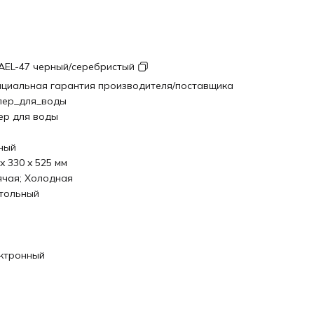
AEL-47 черный/серебристый
циальная гарантия производителя/поставщика
лер_для_воды
ер для воды
ный
x 330 x 525 мм
ячая; Холодная
тольный
ктронный