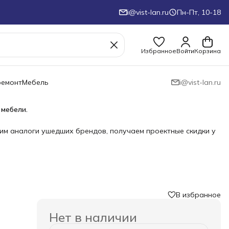
i@vist-lan.ru
Пн-Пт, 10-18
Избранное
Войти
Корзина
ремонт
Мебель
i@vist-lan.ru
 мебели.
им аналоги ушедших брендов, получаем проектные скидки у
В избранное
Нет в наличии