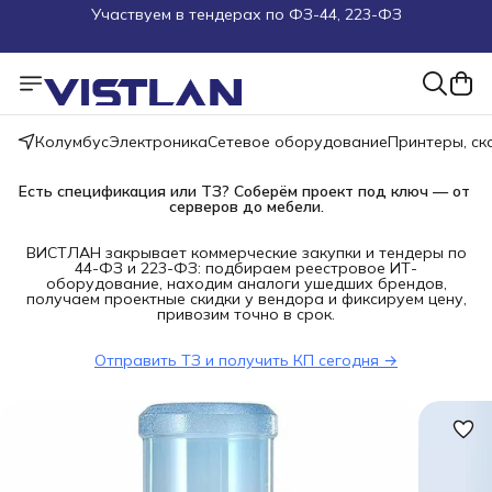
Поможем подобрать оборудование под ТЗ
Пуско-наладочные работы
Пришлите запрос на e-mail или в чат
Колумбус
Электроника
Сетевое оборудование
Принтеры, с
Есть спецификация или ТЗ? Соберём проект под ключ — от 
Более 100 000 позиций в наличии и под заказ
серверов до мебели.
ВИСТЛАН закрывает коммерческие закупки и тендеры по
44-ФЗ и 223-ФЗ: подбираем реестровое ИТ-
оборудование, находим аналоги ушедших брендов,
получаем проектные скидки у вендора и фиксируем цену,
привозим точно в срок.
Отправить ТЗ и получить КП сегодня →