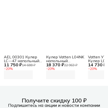
AEL 00301 Кулер
Кулер Vatten L04NK
Vatten УТ
LC--47 напольный
напольный
Кулер L0
11 750 ₽
18 370 ₽
14 730 ₽
компрессорный
компрессорный
напольны
14 688 ₽
22 963 ₽
1
белый/серебристый
черный
электрон
−
20
%
−
20
%
−
20
%
черный
Получите скидку 100 ₽
Подпишитесь на акции и новости компании