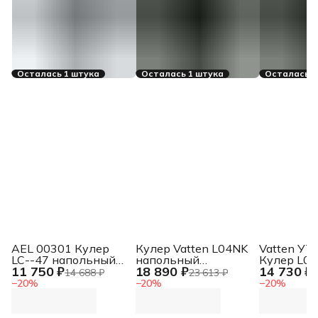
Осталась 1 штука
Осталась 1 штука
Осталась 1
AEL 00301 Кулер
Кулер Vatten L04NK
Vatten УТ
LC--47 напольный
напольный
Кулер L0
11 750 ₽
18 890 ₽
14 730 ₽
компрессорный
компрессорный
напольны
14 688 ₽
23 613 ₽
1
белый/серебристый
черный
электрон
−
20
%
−
20
%
−
20
%
черный