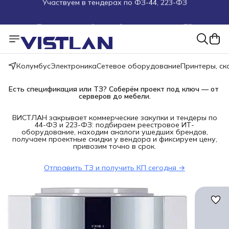
Поможем подобрать оборудование под ТЗ
Пуско-наладочные работы
Пришлите запрос на e-mail или в чат
Колумбус
Электроника
Сетевое оборудование
Принтеры, с
Более 100 000 позиций в наличии и под заказ
Есть спецификация или ТЗ? Соберём проект под ключ — от 
серверов до мебели.
ВИСТЛАН закрывает коммерческие закупки и тендеры по
44-ФЗ и 223-ФЗ: подбираем реестровое ИТ-
оборудование, находим аналоги ушедших брендов,
получаем проектные скидки у вендора и фиксируем цену,
привозим точно в срок.
Отправить ТЗ и получить КП сегодня →