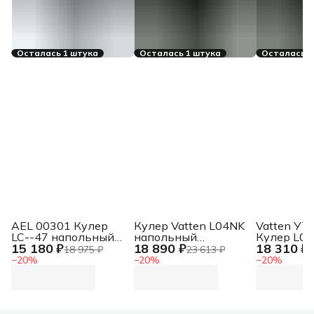
Осталась 1 штука
Осталась 1 штука
Осталась 1
AEL 00301 Кулер
Кулер Vatten L04NK
Vatten УТ
LC--47 напольный
напольный
Кулер L0
15 180 ₽
18 890 ₽
18 310 ₽
компрессорный
компрессорный
напольны
18 975 ₽
23 613 ₽
2
белый/серебристый
черный
электрон
−
20
%
−
20
%
−
20
%
черный