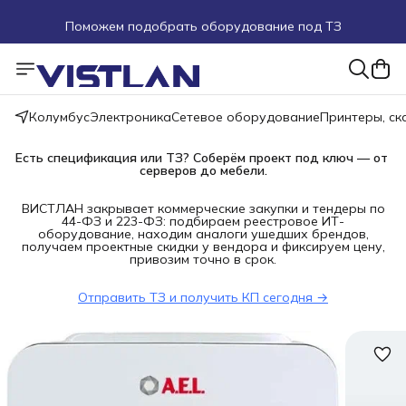
Поможем подобрать оборудование под ТЗ
Пуско-наладочные работы
Пришлите запрос на e-mail или в чат
Колумбус
Электроника
Сетевое оборудование
Принтеры, с
Более 100 000 позиций в наличии и под заказ
Есть спецификация или ТЗ? Соберём проект под ключ — от 
серверов до мебели.
ВИСТЛАН закрывает коммерческие закупки и тендеры по
44-ФЗ и 223-ФЗ: подбираем реестровое ИТ-
оборудование, находим аналоги ушедших брендов,
получаем проектные скидки у вендора и фиксируем цену,
привозим точно в срок.
Отправить ТЗ и получить КП сегодня →