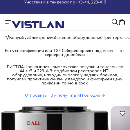
Поможем подобрать оборудование под ТЗ
Пуско-наладочные работы
Пришлите запрос на e-mail или в чат
Колумбус
Электроника
Сетевое оборудование
Принтеры, с
Более 100 000 позиций в наличии и под заказ
Есть спецификация или ТЗ? Соберём проект под ключ — от 
серверов до мебели.
ВИСТЛАН закрывает коммерческие закупки и тендеры по
44-ФЗ и 223-ФЗ: подбираем реестровое ИТ-
оборудование, находим аналоги ушедших брендов,
получаем проектные скидки у вендора и фиксируем цену,
привозим точно в срок.
Отправить ТЗ и получить КП сегодня →