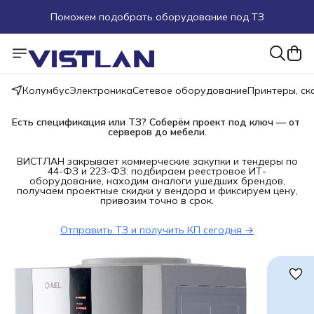
Поможем подобрать оборудование под ТЗ
Пуско-наладочные работы
Пришлите запрос на e-mail или в чат
Колумбус
Электроника
Сетевое оборудование
Принтеры, с
Более 100 000 позиций в наличии и под заказ
Есть спецификация или ТЗ? Соберём проект под ключ — от 
серверов до мебели.
ВИСТЛАН закрывает коммерческие закупки и тендеры по
44-ФЗ и 223-ФЗ: подбираем реестровое ИТ-
оборудование, находим аналоги ушедших брендов,
получаем проектные скидки у вендора и фиксируем цену,
привозим точно в срок.
Отправить ТЗ и получить КП сегодня →