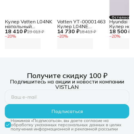
Осталось 2
Кулер Vatten L04NK
Vatten УТ-00001463
Hyundai 
напольный
Кулер L04NE
Кулер на
18 410 ₽
14 730 ₽
18 500 ₽
компрессорный
напольный
электрон
23 013 ₽
18 413 ₽
2
черный
электронный
−
20
%
−
20
%
−
20
%
черный
Получите скидку 100 ₽
Подпишитесь на акции и новости компании
VISTLAN
Подписаться
Нажимая «Подписаться», вы даете согласие на
обработку указанных персональных данных в целях
получения информационной и рекламной рассылки