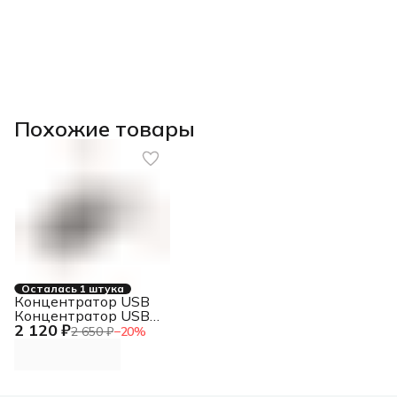
Похожие товары
Осталась 1 штука
Концентратор USB
Концентратор USB-
2 120 ₽
C, 2xUSB 3.0, 2xUSB-
2 650 ₽
−
20
%
C Концентратор
USB-C, 2xUSB 3.0,
2xUSB-C