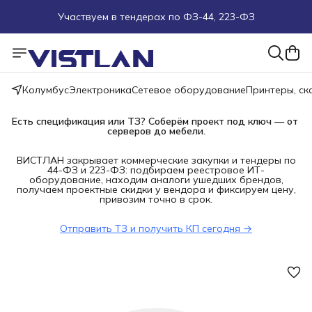
Участвуем в тендерах по ФЗ-44, 223-ФЗ
Поможем подобрать оборудование под ТЗ
Пуско-наладочные работы
Колумбус
Электроника
Сетевое оборудование
Принтеры, с
Пришлите запрос на e-mail или в чат
Есть спецификация или ТЗ? Соберём проект под ключ — от 
серверов до мебели.
Более 100 000 позиций в наличии и под заказ
ВИСТЛАН закрывает коммерческие закупки и тендеры по
44-ФЗ и 223-ФЗ: подбираем реестровое ИТ-
оборудование, находим аналоги ушедших брендов,
получаем проектные скидки у вендора и фиксируем цену,
привозим точно в срок.
Отправить ТЗ и получить КП сегодня →