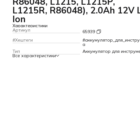
R86048, L1215, L1215P,
L1215R, R86048), 2.0Ah 12V L
Ion
Характеристики
Артикул
65939
#Хештеги
#аккумулятор_для_инстру
а
Тип
Аккумулятор для инструм
Все характеристики