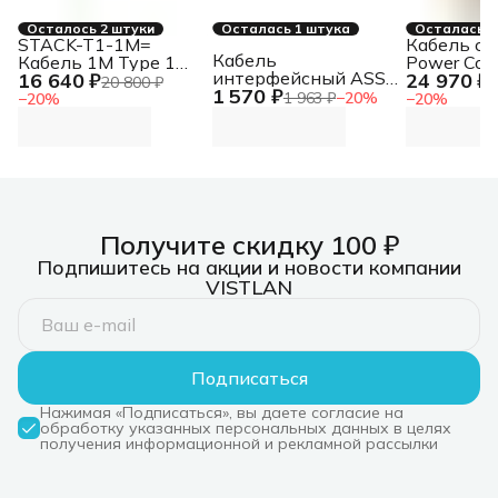
Осталось 2 штуки
Осталась 1 штука
Осталась 1
STACK-T1-1M=
Кабель си
Кабель
Кабель 1M Type 1
Power Cord 
интерфейсный ASSY:
16 640 ₽
24 970 ₽
Stacking Cable
Locking, I
20 800 ₽
3
1 570 ₽
Memor 12 USB-A to
to IEC 320
1 963 ₽
−
20
%
−
20
%
−
20
%
USB C cable / 1.2m
208/230V, 1
long ASSY: Memor 12
AP8706S) 
USB-A to USB C cable
Kit (6 ps), 
/ 1.2m long
320 C13 to
C14, 10A, 
1, 8m (rep
Получите скидку 100 ₽
Подпишитесь на акции и новости компании
VISTLAN
Подписаться
Нажимая «Подписаться», вы даете согласие на
обработку указанных персональных данных в целях
получения информационной и рекламной рассылки