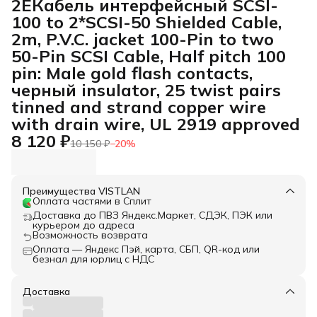
2EКабель интерфейсный SCSI-
100 to 2*SCSI-50 Shielded Cable,
2m, P.V.C. jacket 100-Pin to two
50-Pin SCSI Cable, Half pitch 100
pin: Male gold flash contacts,
черный insulator, 25 twist pairs
tinned and strand copper wire
with drain wire, UL 2919 approved
8 120 ₽
10 150 ₽
−
20
%
Преимущества VISTLAN
Оплата частями в Сплит
Доставка до ПВЗ Яндекс.Маркет, СДЭК, ПЭК или
курьером до адреса
Возможность возврата
Оплата — Яндекс Пэй, карта, СБП, QR-код или
безнал для юрлиц с НДС
Доставка