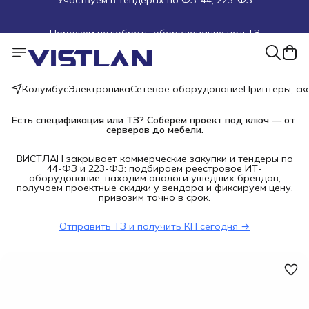
Поможем подобрать оборудование под ТЗ
Пуско-наладочные работы
Пришлите запрос на e-mail или в чат
Колумбус
Электроника
Сетевое оборудование
Принтеры, с
Более 100 000 позиций в наличии и под заказ
Есть спецификация или ТЗ? Соберём проект под ключ — от 
серверов до мебели.
ВИСТЛАН закрывает коммерческие закупки и тендеры по
44-ФЗ и 223-ФЗ: подбираем реестровое ИТ-
оборудование, находим аналоги ушедших брендов,
получаем проектные скидки у вендора и фиксируем цену,
привозим точно в срок.
Отправить ТЗ и получить КП сегодня →