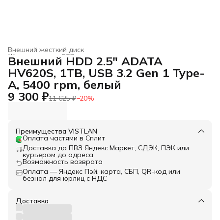
Внешний жесткий диск
Жесткие диски, SSD и сетевые накопители
›
Внешний HDD 2.5" ADATA
Главная
›
Электроника
›
HV620S, 1TB, USB 3.2 Gen 1 Type-
A, 5400 rpm, белый
9 300 ₽
11 625 ₽
−
20
%
Преимущества VISTLAN
Оплата частями в Сплит
Доставка до ПВЗ Яндекс.Маркет, СДЭК, ПЭК или
курьером до адреса
Возможность возврата
Оплата — Яндекс Пэй, карта, СБП, QR-код или
безнал для юрлиц с НДС
Доставка