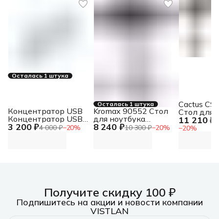
Осталась 1 штука
Cactus CS
Осталась 1 штука
Концентратор USB
Kromax 90552 Стол
Стол для
Концентратор USB
для ноутбука
11 210 ₽
компьюте
1
3 200 ₽
8 240 ₽
3.0, 7xUSB 3.0,
OMEGA-10 черный
механиче
4 000 ₽
−
20
%
10 300 ₽
−
20
%
−
20
%
режим быстрой
(90552)
столешни
зарядки
черный (C
Концентратор USB
3.0, 7xUSB 3.0,
режим быстрой
зарядки
Получите скидку 100 ₽
Подпишитесь на акции и новости компании
VISTLAN