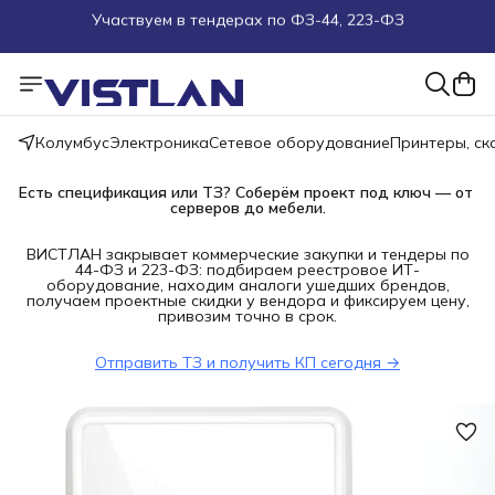
Поможем подобрать оборудование под ТЗ
Пуско-наладочные работы
Колумбус
Электроника
Сетевое оборудование
Принтеры, с
Пришлите запрос на e-mail или в чат
Есть спецификация или ТЗ? Соберём проект под ключ — от 
Более 100 000 позиций в наличии и под заказ
серверов до мебели.
ВИСТЛАН закрывает коммерческие закупки и тендеры по
44-ФЗ и 223-ФЗ: подбираем реестровое ИТ-
оборудование, находим аналоги ушедших брендов,
получаем проектные скидки у вендора и фиксируем цену,
привозим точно в срок.
Отправить ТЗ и получить КП сегодня →