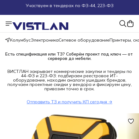
Поможем подобрать оборудование под ТЗ
Пуско-наладочные работы
Колумбус
Электроника
Сетевое оборудование
Принтеры, с
Пришлите запрос на e-mail или в чат
Есть спецификация или ТЗ? Соберём проект под ключ — от 
Более 100 000 позиций в наличии и под заказ
серверов до мебели.
ВИСТЛАН закрывает коммерческие закупки и тендеры по
44-ФЗ и 223-ФЗ: подбираем реестровое ИТ-
оборудование, находим аналоги ушедших брендов,
получаем проектные скидки у вендора и фиксируем цену,
привозим точно в срок.
Отправить ТЗ и получить КП сегодня →