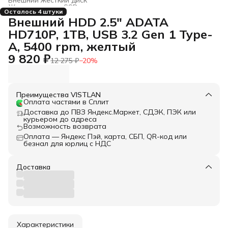
Жесткие диски, SSD и сетевые накопители
›
Осталось 4 штуки
Главная
›
Электроника
›
Внешний HDD 2.5" ADATA
HD710P, 1TB, USB 3.2 Gen 1 Type-
A, 5400 rpm, желтый
9 820 ₽
12 275 ₽
−
20
%
Преимущества VISTLAN
Оплата частями в Сплит
Доставка до ПВЗ Яндекс.Маркет, СДЭК, ПЭК или
курьером до адреса
Возможность возврата
Оплата — Яндекс Пэй, карта, СБП, QR-код или
безнал для юрлиц с НДС
Доставка
Характеристики