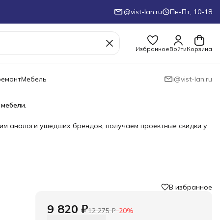
i@vist-lan.ru
Пн-Пт, 10-18
Избранное
Войти
Корзина
ремонт
Мебель
i@vist-lan.ru
 мебели.
им аналоги ушедших брендов, получаем проектные скидки у
В избранное
›
9 820 ₽
12 275 ₽
−
20
%