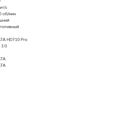
D
ит/с
0 об/мин
шний
тативный
TA HD710 Pro
 3.0
ATA
ATA