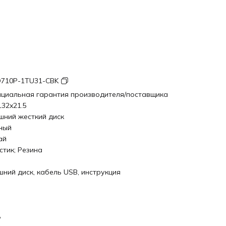
710P-1TU31-CBK
циальная гарантия производителя/поставщика
132x21.5
шний жесткий диск
ный
ай
стик; Резина
шний диск, кабель USB, инструкция
Б