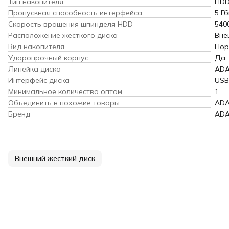
Тип накопителя
HD
Пропускная способность интерфейса
5 Гб
Скорость вращения шпинделя HDD
540
Расположение жесткого диска
Вне
Вид накопителя
Пор
Ударопрочный корпус
Да
Линейка диска
ADA
Интерфейс диска
USB
Минимальное количество оптом
1
Объединить в похожие товары
AD
Бренд
AD
Внешний жесткий диск