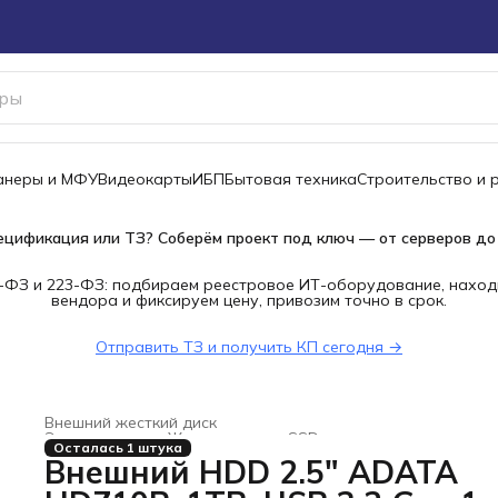
канеры и МФУ
Видеокарты
ИБП
Бытовая техника
Строительство и 
ецификация или ТЗ? Соберём проект под ключ — от серверов до
-ФЗ и 223-ФЗ: подбираем реестровое ИТ-оборудование, наход
вендора и фиксируем цену, привозим точно в срок.
Отправить ТЗ и получить КП сегодня →
Внешний жесткий диск
Электроника
›
Жесткие диски, SSD и сетевые накопители
Осталась 1 штука
Главная
›
Внешний HDD 2.5" ADATA