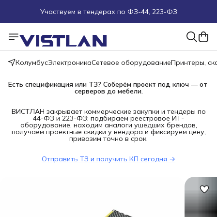
Участвуем в тендерах по ФЗ-44, 223-ФЗ
Поможем подобрать оборудование под ТЗ
Пуско-наладочные работы
Колумбус
Электроника
Сетевое оборудование
Принтеры, с
Пришлите запрос на e-mail или в чат
Есть спецификация или ТЗ? Соберём проект под ключ — от 
серверов до мебели.
Более 100 000 позиций в наличии и под заказ
ВИСТЛАН закрывает коммерческие закупки и тендеры по
44-ФЗ и 223-ФЗ: подбираем реестровое ИТ-
оборудование, находим аналоги ушедших брендов,
получаем проектные скидки у вендора и фиксируем цену,
привозим точно в срок.
Отправить ТЗ и получить КП сегодня →