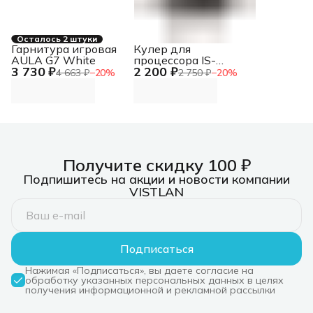
Осталось 2 штуки
Гарнитура игровая
Кулер для
AULA G7 White
процессора IS-
3 730 ₽
2 200 ₽
50X_V3 ID-COOLING
4 663 ₽
−
20
%
2 750 ₽
−
20
%
Получите скидку 100 ₽
Подпишитесь на акции и новости компании
VISTLAN
Подписаться
Нажимая «Подписаться», вы даете согласие на
обработку указанных персональных данных в целях
получения информационной и рекламной рассылки