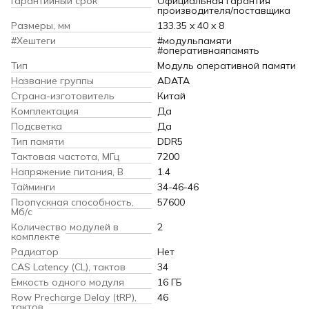
Гарантийный срок
Официальная гарантия
производителя/поставщика
Размеры, мм
133.35 x 40 x 8
#Хештеги
#модульпамяти
#оперативнаяпамять
Тип
Модуль оперативной памяти
Название группы
ADATA
Страна-изготовитель
Китай
Комплектация
Да
Подсветка
Да
Тип памяти
DDR5
Тактовая частота, МГц
7200
Напряжение питания, В
1.4
Тайминги
34-46-46
Пропускная способность,
57600
Мб/с
Количество модулей в
2
комплекте
Радиатор
Нет
CAS Latency (CL), тактов
34
Емкость одного модуля
16 ГБ
Row Precharge Delay (tRP),
46
тактов