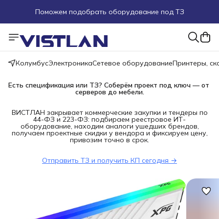
Поможем подобрать оборудование под ТЗ
Пуско-наладочные работы
Пришлите запрос на e-mail или в чат
Колумбус
Электроника
Сетевое оборудование
Принтеры, с
Более 100 000 позиций в наличии и под заказ
Есть спецификация или ТЗ? Соберём проект под ключ — от 
серверов до мебели.
ВИСТЛАН закрывает коммерческие закупки и тендеры по
44-ФЗ и 223-ФЗ: подбираем реестровое ИТ-
оборудование, находим аналоги ушедших брендов,
получаем проектные скидки у вендора и фиксируем цену,
привозим точно в срок.
Отправить ТЗ и получить КП сегодня →