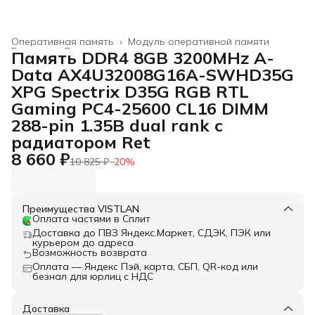
Оперативная память
›
Модуль оперативной памяти
Главная
›
Электроника
›
Память DDR4 8GB 3200MHz A-
Data AX4U32008G16A-SWHD35G
XPG Spectrix D35G RGB RTL
Gaming PC4-25600 CL16 DIMM
288-pin 1.35В dual rank с
радиатором Ret
8 660 ₽
10 825 ₽
−
20
%
Преимущества VISTLAN
Оплата частями в Сплит
Доставка до ПВЗ Яндекс.Маркет, СДЭК, ПЭК или
курьером до адреса
Возможность возврата
Оплата — Яндекс Пэй, карта, СБП, QR-код или
безнал для юрлиц с НДС
Доставка