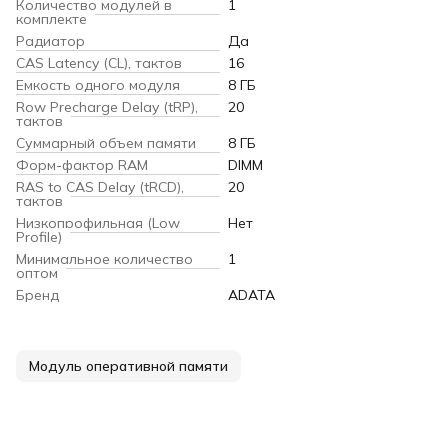
Количество модулей в
1
комплекте
Радиатор
Да
CAS Latency (CL), тактов
16
Емкость одного модуля
8 ГБ
Row Precharge Delay (tRP),
20
тактов
Суммарный объем памяти
8 ГБ
Форм-фактор RAM
DIMM
RAS to CAS Delay (tRCD),
20
тактов
Низкопрофильная (Low
Нет
Profile)
Минимальное количество
1
оптом
Бренд
ADATA
Модуль оперативной памяти