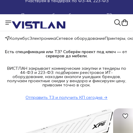
Поможем подобрать оборудование под ТЗ
Пуско-наладочные работы
Пришлите запрос на e-mail или в чат
Колумбус
Электроника
Сетевое оборудование
Принтеры, с
Более 100 000 позиций в наличии и под заказ
Есть спецификация или ТЗ? Соберём проект под ключ — от 
серверов до мебели.
ВИСТЛАН закрывает коммерческие закупки и тендеры по
44-ФЗ и 223-ФЗ: подбираем реестровое ИТ-
оборудование, находим аналоги ушедших брендов,
получаем проектные скидки у вендора и фиксируем цену,
привозим точно в срок.
Отправить ТЗ и получить КП сегодня →