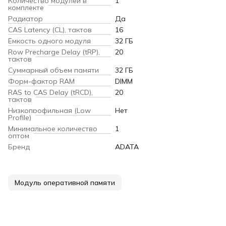
Количество модулей в
1
комплекте
Радиатор
Да
CAS Latency (CL), тактов
16
Емкость одного модуля
32 ГБ
Row Precharge Delay (tRP),
20
тактов
Суммарный объем памяти
32 ГБ
Форм-фактор RAM
DIMM
RAS to CAS Delay (tRCD),
20
тактов
Низкопрофильная (Low
Нет
Profile)
Минимальное количество
1
оптом
Бренд
ADATA
Модуль оперативной памяти