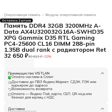
Оперативная память
›
Модуль оперативной памяти
Главная
›
Электроника
›
Осталось 2 штуки
Память DDR4 32GB 3200MHz A-
Data AX4U320032G16A-SWHD35
XPG Gammix D35 RTL Gaming
PC4-25600 CL16 DIMM 288-pin
1.35В dual rank с радиатором Ret
32 650 ₽
40 813 ₽
−
20
%
Преимущества VISTLAN
Оплата частями в Сплит
Доставка до ПВЗ Яндекс.Маркет, СДЭК, ПЭК или
курьером до адреса
Возможность возврата
Оплата — Яндекс Пэй, карта, СБП, QR-код или
безнал для юрлиц с НДС
Доставка