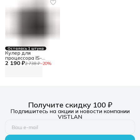
Осталась 1 штука
Кулер для
процессора IS-
2 190 ₽
50X_V3 ID-COOLING
2 738 ₽
−
20
%
Получите скидку 100 ₽
Подпишитесь на акции и новости компании
VISTLAN