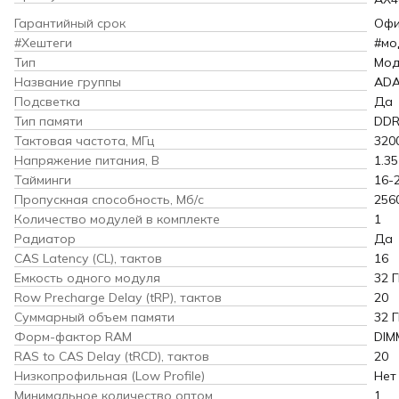
Гарантийный срок
Офи
#Хештеги
#мо
Тип
Мод
Название группы
AD
Подсветка
Да
Тип памяти
DDR
Тактовая частота, МГц
320
Напряжение питания, В
1.35
Тайминги
16-
Пропускная способность, Мб/с
256
Количество модулей в комплекте
1
Радиатор
Да
CAS Latency (CL), тактов
16
Емкость одного модуля
32 
Row Precharge Delay (tRP), тактов
20
Суммарный объем памяти
32 
Форм-фактор RAM
DIM
RAS to CAS Delay (tRCD), тактов
20
Низкопрофильная (Low Profile)
Нет
Минимальное количество оптом
1