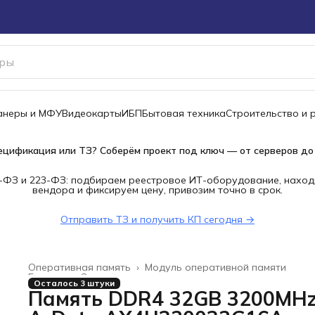
канеры и МФУ
Видеокарты
ИБП
Бытовая техника
Строительство и 
ецификация или ТЗ? Соберём проект под ключ — от серверов до
-ФЗ и 223-ФЗ: подбираем реестровое ИТ-оборудование, наход
вендора и фиксируем цену, привозим точно в срок.
Отправить ТЗ и получить КП сегодня →
Оперативная память
›
Модуль оперативной памяти
Главная
›
Электроника
›
Осталось 3 штуки
Память DDR4 32GB 3200MH