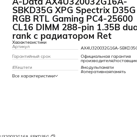
A-Data AX4U320032G16A-
SBKD35G XPG Spectrix D35G
RGB RTL Gaming PC4-25600
CL16 DIMM 288-pin 1.35В dua
rank с радиатором Ret
Характеристики
Артикул
AX4U320032G16A-SBKD35
Гарантийный срок
Официальная гарантия
производителя/поставщи
#Хештеги
#модульпамяти
#оперативнаяпамять
Все характеристики
U320032G16A-SBKD35G