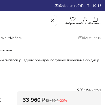
i@vist-lan.ru
Пн-Пт, 10-18
Избранное
Войти
Корзина
ремонт
Мебель
i@vist-lan.ru
 мебели.
им аналоги ушедших брендов, получаем проектные скидки у
В избранное
z
33 960 ₽
42 450 ₽
−
20
%