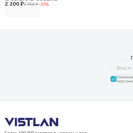
2 200 ₽
2 750 ₽
−
20
%
Нажимая
персона