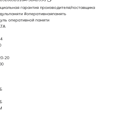
циальная гарантия производителя/поставщика
дульпамяти #оперативнаяпамять
уль оперативной памяти
ATA
4
0
20-20
00
ГБ
ГБ
M