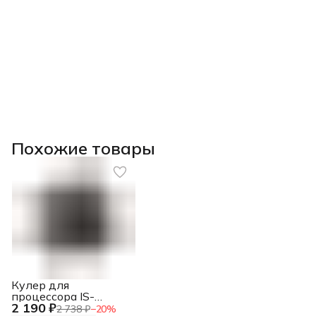
Похожие товары
Кулер для
процессора IS-
2 190 ₽
50X_V3 ID-COOLING
2 738 ₽
−
20
%