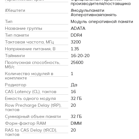
производителя/поставщика
#Хештеги
#модульпамяти
#оперативнаяпамять
Тип
Модуль оперативной памяти
Название группы
ADATA
Тип памяти
DDR4
Тактовая частота, МГц
3200
Напряжение питания, В
1.35
Тайминги
16-20-20
Пропускная способность,
25600
Мб/с
Количество модулей в
1
комплекте
Радиатор
Да
CAS Latency (CL), тактов
16
Емкость одного модуля
32 ГБ
Row Precharge Delay (tRP),
20
тактов
Суммарный объем памяти
32 ГБ
Форм-фактор RAM
DIMM
RAS to CAS Delay (tRCD),
20
тактов