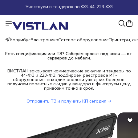
Поможем подобрать оборудование под ТЗ
Пуско-наладочные работы
Колумбус
Электроника
Сетевое оборудование
Принтеры, с
Пришлите запрос на e-mail или в чат
Есть спецификация или ТЗ? Соберём проект под ключ — от 
Более 100 000 позиций в наличии и под заказ
серверов до мебели.
ВИСТЛАН закрывает коммерческие закупки и тендеры по
44-ФЗ и 223-ФЗ: подбираем реестровое ИТ-
оборудование, находим аналоги ушедших брендов,
получаем проектные скидки у вендора и фиксируем цену,
привозим точно в срок.
Отправить ТЗ и получить КП сегодня →