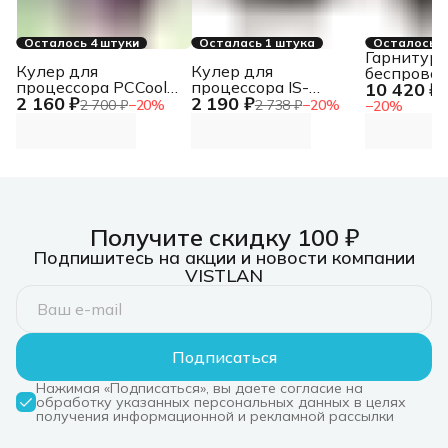
Осталось 4 штуки
Осталась 1 штука
Осталось 1
Гарнитура
Кулер для
Кулер для
беспрово
процессора PCCooler
процессора IS-
10 420 ₽
Logitech 
1
2 160 ₽
2 190 ₽
RT400 ARGb BK
50X_V3 ID-COOLING
100 Blueto
2 700 ₽
−
20
%
2 738 ₽
−
20
%
−
20
%
Headset -
Получите скидку 100 ₽
Подпишитесь на акции и новости компании
VISTLAN
Подписаться
Нажимая «Подписаться», вы даете согласие на
обработку указанных персональных данных в целях
получения информационной и рекламной рассылки