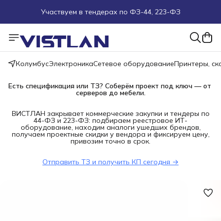
Поможем подобрать оборудование под ТЗ
Пуско-наладочные работы
Колумбус
Электроника
Сетевое оборудование
Принтеры, с
Пришлите запрос на e-mail или в чат
Есть спецификация или ТЗ? Соберём проект под ключ — от 
серверов до мебели.
Более 100 000 позиций в наличии и под заказ
ВИСТЛАН закрывает коммерческие закупки и тендеры по
44-ФЗ и 223-ФЗ: подбираем реестровое ИТ-
оборудование, находим аналоги ушедших брендов,
получаем проектные скидки у вендора и фиксируем цену,
привозим точно в срок.
Отправить ТЗ и получить КП сегодня →