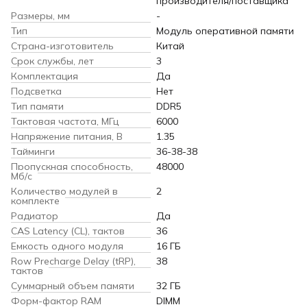
производителя/поставщика
Размеры, мм
-
Тип
Модуль оперативной памяти
Страна-изготовитель
Китай
Срок службы, лет
3
Комплектация
Да
Подсветка
Нет
Тип памяти
DDR5
Тактовая частота, МГц
6000
Напряжение питания, В
1.35
Тайминги
36-38-38
Пропускная способность,
48000
Мб/с
Количество модулей в
2
комплекте
Радиатор
Да
CAS Latency (CL), тактов
36
Емкость одного модуля
16 ГБ
Row Precharge Delay (tRP),
38
тактов
Суммарный объем памяти
32 ГБ
Форм-фактор RAM
DIMM