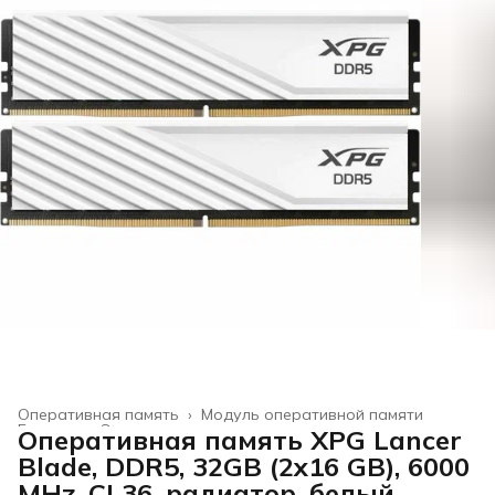
Оперативная память
›
Модуль оперативной памяти
Главная
›
Электроника
›
Оперативная память XPG Lancer
Blade, DDR5, 32GB (2x16 GB), 6000
MHz, CL36, радиатор, белый