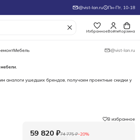
i@vist-lan.ru
Пн-Пт, 10-18
Избранное
Войти
Корзина
ремонт
Мебель
i@vist-lan.ru
 мебели.
им аналоги ушедших брендов, получаем проектные скидки у
В избранное
59 820 ₽
74 775 ₽
−
20
%