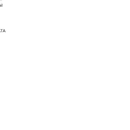
il
ATA