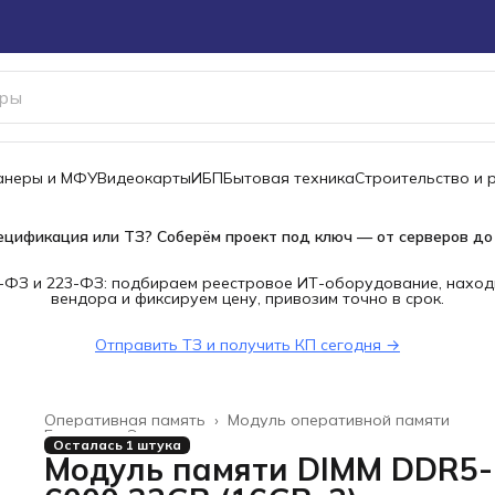
канеры и МФУ
Видеокарты
ИБП
Бытовая техника
Строительство и 
ецификация или ТЗ? Соберём проект под ключ — от серверов до
-ФЗ и 223-ФЗ: подбираем реестровое ИТ-оборудование, наход
вендора и фиксируем цену, привозим точно в срок.
Отправить ТЗ и получить КП сегодня →
Оперативная память
›
Модуль оперативной памяти
Главная
›
Электроника
›
Осталась 1 штука
Модуль памяти DIMM DDR5-