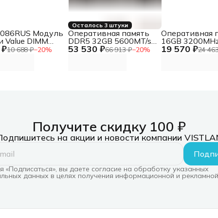
Осталось 3 штуки
086RUS Модуль
Оперативная память
Оперативная 
и Value DIMM
DDR5 32GB 5600MT/s
16GB 3200MH
 ₽
53 530 ₽
19 570 ₽
16GB <PC4-
CL40 SODIMM FURY
CL20 SODIMM 
10 688 ₽
−
20
%
66 913 ₽
−
20
%
24 463
> 2400MHz
Impact PnP DDR5 32GB
Impact 16GB 
5600MT/s CL40
DDR4 CL20 S
SODIMM FURY Impact
FURY Impact
PnP
Получите скидку 100 ₽
Подпишитесь на акции и новости компании VISTLA
Подпи
 «Подписаться», вы даете согласие на обработку указанных
льных данных в целях получения информационной и рекламной