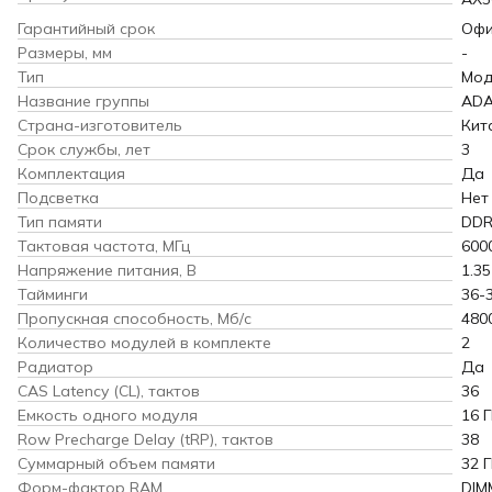
Гарантийный срок
Офи
Размеры, мм
-
Тип
Мод
Название группы
AD
Страна-изготовитель
Кит
Срок службы, лет
3
Комплектация
Да
Подсветка
Нет
Тип памяти
DDR
Тактовая частота, МГц
600
Напряжение питания, В
1.35
Тайминги
36-
Пропускная способность, Мб/с
480
Количество модулей в комплекте
2
Радиатор
Да
CAS Latency (CL), тактов
36
Емкость одного модуля
16 
Row Precharge Delay (tRP), тактов
38
Суммарный объем памяти
32 
Форм-фактор RAM
DIM