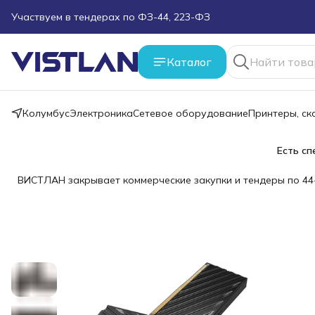
Участвуем в тендерах по ФЗ-44, 223-ФЗ
Поможем подобрать оборудование под ТЗ
Каталог
Пуско-наладочные работы
Пришлите запрос на e-mail или в чат
Колумбус
Электроника
Сетевое оборудование
Принтеры, с
Более 100 000 позиций в наличии и под заказ
Есть сп
ВИСТЛАН закрывает коммерческие закупки и тендеры по 44