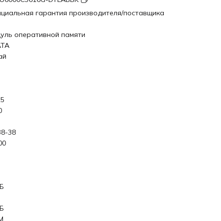
циальная гарантия производителя/поставщика
уль оперативной памяти
ATA
ай
5
0
38-38
00
ГБ
ГБ
M