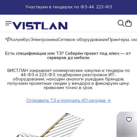
Поможем подобрать оборудование под ТЗ
Пуско-наладочные работы
Колумбус
Электроника
Сетевое оборудование
Принтеры, с
Пришлите запрос на e-mail или в чат
Есть спецификация или ТЗ? Соберём проект под ключ — от 
серверов до мебели.
Более 100 000 позиций в наличии и под заказ
ВИСТЛАН закрывает коммерческие закупки и тендеры по
44-ФЗ и 223-ФЗ: подбираем реестровое ИТ-
оборудование, находим аналоги ушедших брендов,
получаем проектные скидки у вендора и фиксируем цену,
привозим точно в срок.
Отправить ТЗ и получить КП сегодня →