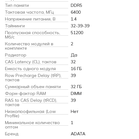
Тип памяти
DDR5
Тактовая частота, МГц
6400
Напряжение питания, В
1.4
Тайминги
32-39-39
Пропускная способность,
51200
Мб/с
Количество модулей в
2
комплекте
Радиатор
Да
CAS Latency (CL), тактов
32
Емкость одного модуля
16 ГБ
Row Precharge Delay (tRP),
39
тактов
Суммарный объем памяти
32 ГБ
Форм-фактор RAM
DIMM
RAS to CAS Delay (tRCD),
39
тактов
Низкопрофильная (Low
Нет
Profile)
Минимальное количество
1
оптом
Бренд
ADATA