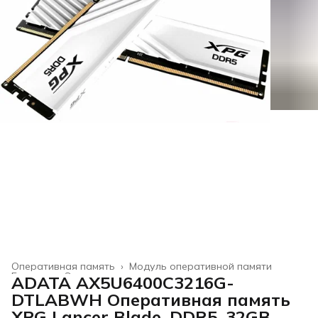
Оперативная память
›
Модуль оперативной памяти
Главная
›
Электроника
›
ADATA AX5U6400C3216G-
DTLABWH Оперативная память
XPG Lancer Blade, DDR5, 32GB