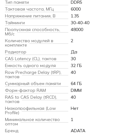
Тип памяти
DDR5
Тактовая частота, МГц
6000
Напряжение питания, В
1.35
Тайминги
30-40-40
Пропускная способность,
48000
Мб/с
Количество модулей в
2
комплекте
Радиатор
Да
CAS Latency (CL), тактов
30
Емкость одного модуля
32 ГБ
Row Precharge Delay (tRP),
40
тактов
Суммарный объем памяти
64 ГБ
Форм-фактор RAM
DIMM
RAS to CAS Delay (tRCD),
40
тактов
Низкопрофильная (Low
Нет
Profile)
Минимальное количество
1
оптом
Бренд
ADATA