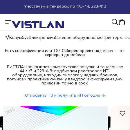
Поможем подобрать оборудование под ТЗ
Пуско-наладочные работы
Колумбус
Электроника
Сетевое оборудование
Принтеры, с
Пришлите запрос на e-mail или в чат
Есть спецификация или ТЗ? Соберём проект под ключ — от 
Более 100 000 позиций в наличии и под заказ
серверов до мебели.
ВИСТЛАН закрывает коммерческие закупки и тендеры по
44-ФЗ и 223-ФЗ: подбираем реестровое ИТ-
оборудование, находим аналоги ушедших брендов,
получаем проектные скидки у вендора и фиксируем цену,
привозим точно в срок.
Отправить ТЗ и получить КП сегодня →