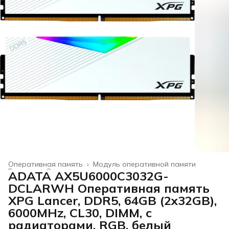
Оперативная память
›
Модуль оперативной памяти
Главная
›
Электроника
›
ADATA AX5U6000C3032G-
DCLARWH Оперативная память
XPG Lancer, DDR5, 64GB (2x32GB),
6000MHz, CL30, DIMM, с
радиаторами, RGB, белый