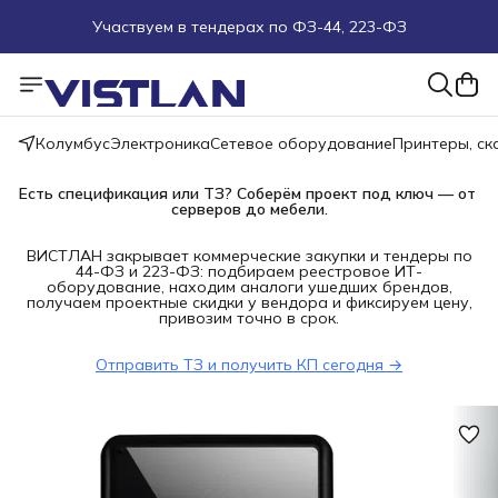
Участвуем в тендерах по ФЗ-44, 223-ФЗ
Поможем подобрать оборудование под ТЗ
Пуско-наладочные работы
Колумбус
Электроника
Сетевое оборудование
Принтеры, с
Пришлите запрос на e-mail или в чат
Есть спецификация или ТЗ? Соберём проект под ключ — от 
серверов до мебели.
Более 100 000 позиций в наличии и под заказ
ВИСТЛАН закрывает коммерческие закупки и тендеры по
44-ФЗ и 223-ФЗ: подбираем реестровое ИТ-
оборудование, находим аналоги ушедших брендов,
получаем проектные скидки у вендора и фиксируем цену,
привозим точно в срок.
Отправить ТЗ и получить КП сегодня →