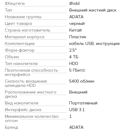
#Хештеги
#hdd
Тип
Внешний жесткий диск
Название группы
ADATA
Цвет товара
черный
Страна-изготовитель
Китай
Материал корпуса
Пластик
Комплектация
кабель USB, инструкция
Форм-фактор
2.5"
Объем
4 ТБ
Тип накопителя
HDD
Пропускная способность
5 Гбит/с
интерфейса
Скорость вращения
5400 об/мин
шпинделя HDD
Расположение жесткого
Внешний
диска
Вид накопителя
Портативный
Интерфейс диска
USB 3.1
Минимальное количество
1
оптом
Бренд
ADATA