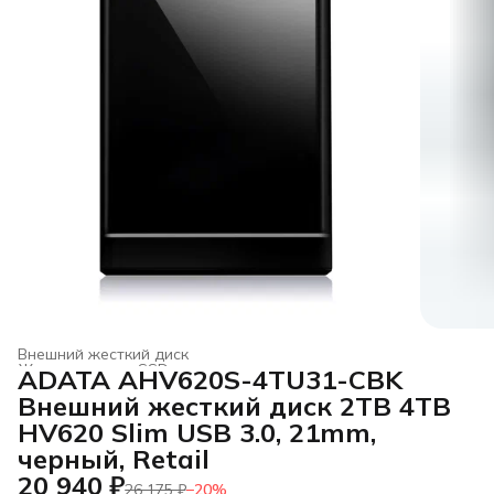
Внешний жесткий диск
Жесткие диски, SSD и сетевые накопители
›
ADATA AHV620S-4TU31-CBK
Главная
›
Электроника
›
Внешний жесткий диск 2TB 4TB
HV620 Slim USB 3.0, 21mm,
черный, Retail
20 940 ₽
26 175 ₽
−
20
%