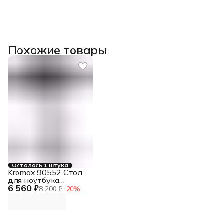
Похожие товары
Осталась 1 штука
Kromax 90552 Стол
для ноутбука
6 560 ₽
OMEGA-10 черный
8 200 ₽
−
20
%
(90552)