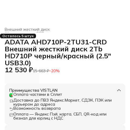
Внешний жесткий диск
Жесткие диски, SSD и сетевые накопители
›
Осталось 5 штук
Главная
›
Электроника
›
ADATA AHD710P-2TU31-CRD
Внешний жесткий диск 2Tb
HD710P черный/красный (2.5"
USB3.0)
12 530 ₽
15 663 ₽
−
20
%
Преимущества VISTLAN
Оплата частями в Сплит
Доставка до ПВЗ Яндекс.Маркет, СДЭК, ПЭК или
курьером до адреса
Возможность возврата
Оплата — Яндекс Пэй, карта, СБП, QR-код или
безнал для юрлиц с НДС