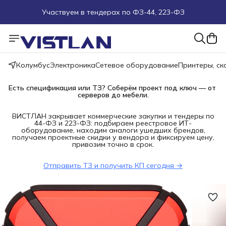
Участвуем в тендерах по ФЗ-44, 223-ФЗ
Поможем подобрать оборудование под ТЗ
Пуско-наладочные работы
Колумбус
Электроника
Сетевое оборудование
Принтеры, с
Пришлите запрос на e-mail или в чат
Есть спецификация или ТЗ? Соберём проект под ключ — от 
серверов до мебели.
Более 100 000 позиций в наличии и под заказ
ВИСТЛАН закрывает коммерческие закупки и тендеры по
44-ФЗ и 223-ФЗ: подбираем реестровое ИТ-
оборудование, находим аналоги ушедших брендов,
получаем проектные скидки у вендора и фиксируем цену,
привозим точно в срок.
Отправить ТЗ и получить КП сегодня →