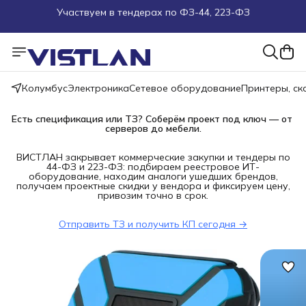
Поможем подобрать оборудование под ТЗ
Пуско-наладочные работы
Колумбус
Электроника
Сетевое оборудование
Принтеры, с
Пришлите запрос на e-mail или в чат
Есть спецификация или ТЗ? Соберём проект под ключ — от 
Более 100 000 позиций в наличии и под заказ
серверов до мебели.
ВИСТЛАН закрывает коммерческие закупки и тендеры по
44-ФЗ и 223-ФЗ: подбираем реестровое ИТ-
оборудование, находим аналоги ушедших брендов,
получаем проектные скидки у вендора и фиксируем цену,
привозим точно в срок.
Отправить ТЗ и получить КП сегодня →