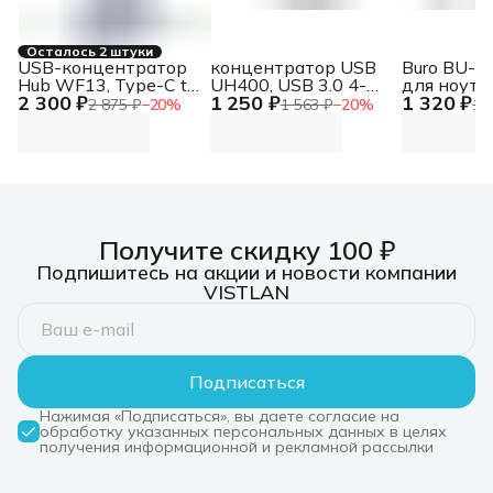
Осталось 2 штуки
USB-концентратор
концентратор USB
Buro BU-8
Hub WF13, Type-C to
UH400, USB 3.0 4-
для ноутб
2 300 ₽
1 250 ₽
1 320 ₽
USB3.0+USB2.0*2+100W
Port Hub UH400, USB
складн. с
2 875 ₽
−
20
%
1 563 ₽
−
20
%
1 
PD+HDMI (repl.
3.0 4-Port Hub
металл ч
NT08WF13-30GR)
42x48x26
Hub WF13, Type-C to
USB3.0+USB2.0*2+100W
PD+HDMI (repl.
NT08WF13-30GR)
Получите скидку 100 ₽
Подпишитесь на акции и новости компании
VISTLAN
Подписаться
Нажимая «Подписаться», вы даете согласие на
обработку указанных персональных данных в целях
получения информационной и рекламной рассылки