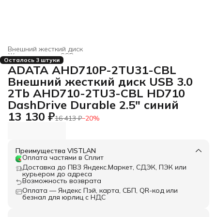
Внешний жесткий диск
Жесткие диски, SSD и сетевые накопители
›
Осталось 3 штуки
Главная
›
Электроника
›
ADATA AHD710P-2TU31-CBL
Внешний жесткий диск USB 3.0
2Tb AHD710-2TU3-CBL HD710
DashDrive Durable 2.5" синий
13 130 ₽
16 413 ₽
−
20
%
Преимущества VISTLAN
Оплата частями в Сплит
Доставка до ПВЗ Яндекс.Маркет, СДЭК, ПЭК или
курьером до адреса
Возможность возврата
Оплата — Яндекс Пэй, карта, СБП, QR-код или
безнал для юрлиц с НДС