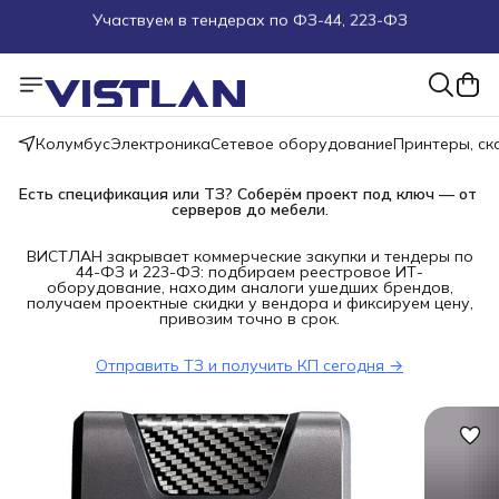
Поможем подобрать оборудование под ТЗ
Пуско-наладочные работы
Колумбус
Электроника
Сетевое оборудование
Принтеры, с
Пришлите запрос на e-mail или в чат
Есть спецификация или ТЗ? Соберём проект под ключ — от 
Более 100 000 позиций в наличии и под заказ
серверов до мебели.
ВИСТЛАН закрывает коммерческие закупки и тендеры по
44-ФЗ и 223-ФЗ: подбираем реестровое ИТ-
оборудование, находим аналоги ушедших брендов,
получаем проектные скидки у вендора и фиксируем цену,
привозим точно в срок.
Отправить ТЗ и получить КП сегодня →