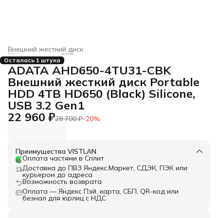
Внешний жесткий диск
Жесткие диски, SSD и сетевые накопители
›
Осталась 1 штука
Главная
›
Электроника
›
ADATA AHD650-4TU31-CBK
Внешний жесткий диск Portable
HDD 4TB HD650 (Black) Silicone,
USB 3.2 Gen1
22 960 ₽
28 700 ₽
−
20
%
Преимущества VISTLAN
Оплата частями в Сплит
Доставка до ПВЗ Яндекс.Маркет, СДЭК, ПЭК или
курьером до адреса
Возможность возврата
Оплата — Яндекс Пэй, карта, СБП, QR-код или
безнал для юрлиц с НДС