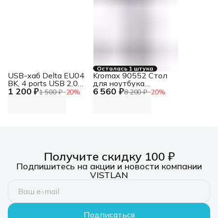
Осталась 1 штука
USB-хаб Delta EU04
Kromax 90552 Стол
BK, 4 ports USB 2.0
для ноутбука
1 200 ₽
6 560 ₽
Hub Delta EU04 BK, 4
OMEGA-10 черный
1 500 ₽
−
20
%
8 200 ₽
−
20
%
ports USB 2.0 Hub
(90552)
Получите скидку 100 ₽
Подпишитесь на акции и новости компании
VISTLAN
Подписаться