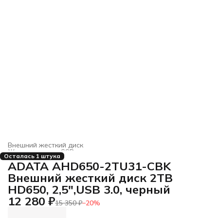
Внешний жесткий диск
Жесткие диски, SSD и сетевые накопители
›
Осталась 1 штука
Главная
›
Электроника
›
ADATA AHD650-2TU31-CBK
Внешний жесткий диск 2TB
HD650, 2,5",USB 3.0, черный
12 280 ₽
15 350 ₽
−
20
%