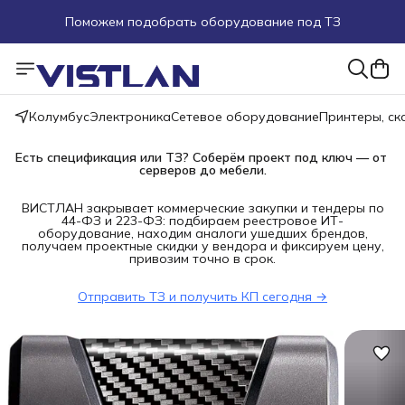
Поможем подобрать оборудование под ТЗ
Пуско-наладочные работы
Пришлите запрос на e-mail или в чат
Колумбус
Электроника
Сетевое оборудование
Принтеры, с
Более 100 000 позиций в наличии и под заказ
Есть спецификация или ТЗ? Соберём проект под ключ — от 
серверов до мебели.
ВИСТЛАН закрывает коммерческие закупки и тендеры по
44-ФЗ и 223-ФЗ: подбираем реестровое ИТ-
оборудование, находим аналоги ушедших брендов,
получаем проектные скидки у вендора и фиксируем цену,
привозим точно в срок.
Отправить ТЗ и получить КП сегодня →