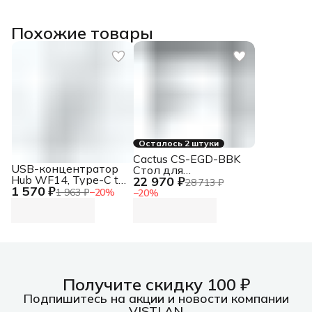
Похожие товары
Осталось 2 штуки
Cactus CS-EGD-BBK
USB-концентратор
Стол для
Hub WF14, Type-C to
22 970 ₽
компьютера с
28 713 ₽
1 570 ₽
USB3.0*3+HDMI+mSD/SD
электроприводом
1 963 ₽
−
20
%
−
20
%
2.0 (repl. NT08WF14-
столешница стекло
30GR) Hub WF14,
черный
Type-C to
USB3.0*3+HDMI+mSD/SD
2.0 (repl. NT08WF14-
30GR)
Получите скидку 100 ₽
Подпишитесь на акции и новости компании
VISTLAN