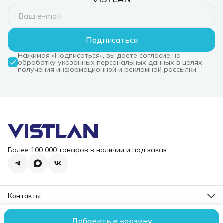
Подписаться
Нажимая «Подписаться», вы даете согласие на
обработку указанных персональных данных в целях
получения информационной и рекламной рассылки
Более 100 000 товаров в наличии и под заказ
Контакты
Режим работы
Пн-Пт, 10-18
Добавить в корзину
2006 – 2026 ООО "ВИСТЛАН". Все права защищены.
Оплата
До
Эл. почта