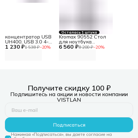
Осталась 1 штука
концентратор USB
Kromax 90552 Стол
UH400, USB 3.0 4-
для ноутбука
1 230 ₽
6 560 ₽
Port Hub UH400, USB
OMEGA-10 черный
1 538 ₽
−
20
%
8 200 ₽
−
20
%
3.0 4-Port Hub
(90552)
Получите скидку 100 ₽
Подпишитесь на акции и новости компании
VISTLAN
Подписаться
Нажимая «Подписаться», вы даете согласие на