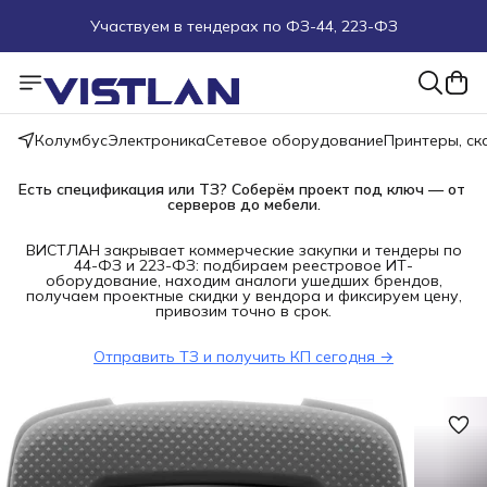
Участвуем в тендерах по ФЗ-44, 223-ФЗ
Поможем подобрать оборудование под ТЗ
Пуско-наладочные работы
Колумбус
Электроника
Сетевое оборудование
Принтеры, с
Пришлите запрос на e-mail или в чат
Есть спецификация или ТЗ? Соберём проект под ключ — от 
серверов до мебели.
Более 100 000 позиций в наличии и под заказ
ВИСТЛАН закрывает коммерческие закупки и тендеры по
44-ФЗ и 223-ФЗ: подбираем реестровое ИТ-
оборудование, находим аналоги ушедших брендов,
получаем проектные скидки у вендора и фиксируем цену,
привозим точно в срок.
Отправить ТЗ и получить КП сегодня →