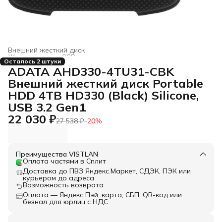
Внешний жесткий диск
Жесткие диски, SSD и сетевые накопители
›
Осталось 2 штуки
Главная
›
Электроника
›
ADATA AHD330-4TU31-CBK
Внешний жесткий диск Portable
HDD 4TB HD330 (Black) Silicone,
USB 3.2 Gen1
22 030 ₽
27 538 ₽
−
20
%
Преимущества VISTLAN
Оплата частями в Сплит
Доставка до ПВЗ Яндекс.Маркет, СДЭК, ПЭК или
курьером до адреса
Возможность возврата
Оплата — Яндекс Пэй, карта, СБП, QR-код или
безнал для юрлиц с НДС