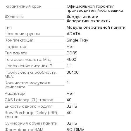
Гарантийный срок
Официальная гарантия
производителя/поставщика
#Хештеги
#модульпамяти
#оперативнаяпамять
Тип
Модуль оперативной памяти
Название группы
ADATA
Комплектация
Single Tray
Подсветка
Нет
Тип памяти
DDR5
Тактовая частота, МГц
4800
Напряжение питания, В
1.1
Пропускная способность,
38400
Мб/с
Количество модулей в
1
комплекте
Радиатор
Нет
CAS Latency (CL), тактов
40
Емкость одного модуля
32 ГБ
Row Precharge Delay (tRP),
40
тактов
Суммарный объем памяти
32 ГБ
Форм-фактор RAM
SO-DIMM