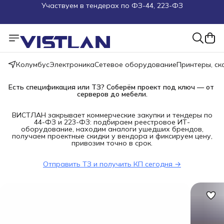
Поможем подобрать оборудование под ТЗ
Пуско-наладочные работы
Пришлите запрос на e-mail или в чат
Колумбус
Электроника
Сетевое оборудование
Принтеры, с
Более 100 000 позиций в наличии и под заказ
Есть спецификация или ТЗ? Соберём проект под ключ — от 
серверов до мебели.
ВИСТЛАН закрывает коммерческие закупки и тендеры по
44-ФЗ и 223-ФЗ: подбираем реестровое ИТ-
оборудование, находим аналоги ушедших брендов,
получаем проектные скидки у вендора и фиксируем цену,
привозим точно в срок.
Отправить ТЗ и получить КП сегодня →