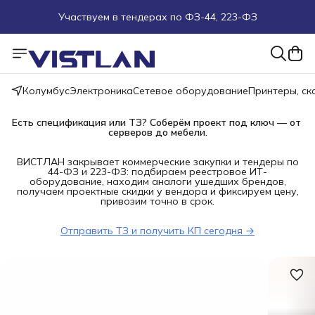
Участвуем в тендерах по ФЗ-44, 223-ФЗ
Поможем подобрать оборудование под ТЗ
Пуско-наладочные работы
Колумбус
Электроника
Сетевое оборудование
Принтеры, с
Пришлите запрос на e-mail или в чат
Есть спецификация или ТЗ? Соберём проект под ключ — от 
серверов до мебели.
Более 100 000 позиций в наличии и под заказ
ВИСТЛАН закрывает коммерческие закупки и тендеры по
44-ФЗ и 223-ФЗ: подбираем реестровое ИТ-
оборудование, находим аналоги ушедших брендов,
получаем проектные скидки у вендора и фиксируем цену,
привозим точно в срок.
Отправить ТЗ и получить КП сегодня →