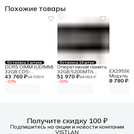
Похожие товары
Осталась 1 штука
Осталось 10 штук
DDR5 DIMM (UDIMM)
Оперативная память
EX295580
32GB CD5-
32GB 5200MT/s
Модуль п
43 760 ₽
51 970 ₽
US32G48M40-01
DDR5 CL40 DIMM
54 700 ₽
64 963 ₽
8 780 ₽
HiPower 
PC5-38400,
FURY Beast Black
10
−
20
%
−
20
%
16GB <PC
4800MHz, CL40, 1.1V
EXPO 32GB
3200MHz
5200MT/s DDR5
CL40 DIMM FURY
Beast Black EXPO
Получите скидку 100 ₽
Подпишитесь на акции и новости компании
VISTLAN