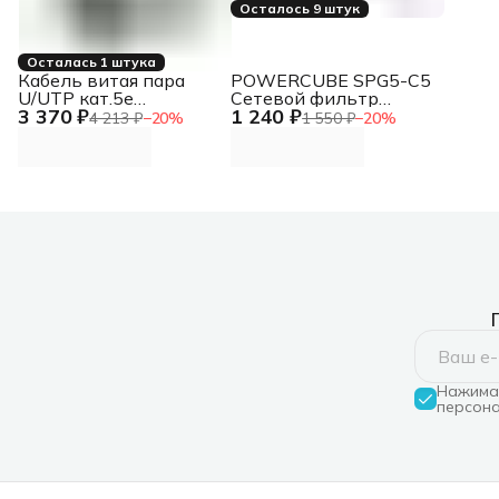
Осталось 9 штук
Осталась 1 штука
Кабель витая пара
POWERCUBE SPG5-C5
U/UTP кат.5e
Сетевой фильтр
3 370 ₽
1 240 ₽
2х2х24AWG solid CCA
Power Cube 5 метров 5
4 213 ₽
−
20
%
1 550 ₽
−
20
%
PVC сер. 305м (м)
PROCONNECT 01-
0022-3
Нажимая
персона