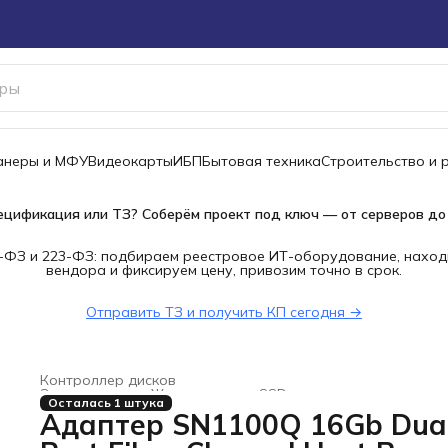
канеры и МФУ
Видеокарты
ИБП
Бытовая техника
Строительство и 
ецификация или ТЗ? Соберём проект под ключ — от серверов до
-ФЗ и 223-ФЗ: подбираем реестровое ИТ-оборудование, наход
вендора и фиксируем цену, привозим точно в срок.
Отправить ТЗ и получить КП сегодня →
Контроллер дисков
Электроника
›
Жесткие диски, SSD и сетевые накопители
Осталась 1 штука
Главная
›
Адаптер SN1100Q 16Gb Dua