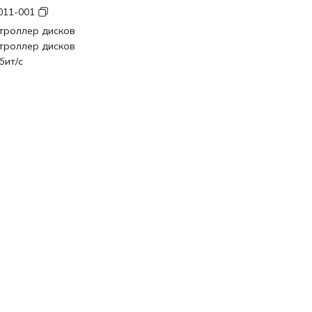
011-001
троллер дисков
троллер дисков
бит/с