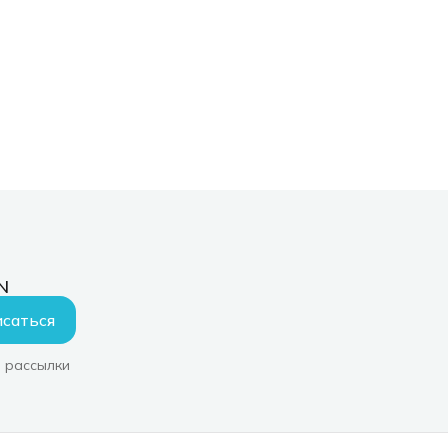
N
саться
 рассылки