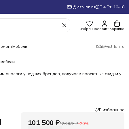
i@vist-lan.ru
Пн-Пт, 10-18
Избранное
Войти
Корзина
ремонт
Мебель
i@vist-lan.ru
 мебели.
им аналоги ушедших брендов, получаем проектные скидки у
В избранное
›
l
101 500 ₽
126 875 ₽
−
20
%