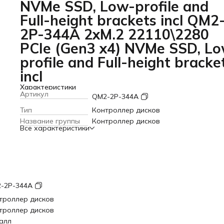
NVMe SSD, Low-profile and
Full-height brackets incl QM2
2P-344A 2xM.2 22110\2280
PCIe (Gen3 x4) NVMe SSD, L
profile and Full-height bracke
incl
Характеристики
Артикул
QM2-2P-344A
Тип
Контроллер дисков
Название группы
Контроллер дисков
Все характеристики
-2P-344A
троллер дисков
троллер дисков
алл