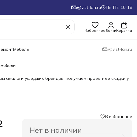
i@vist-lan.ru
Пн-Пт, 10-18
Избранное
Войти
Корзина
ремонт
Мебель
i@vist-lan.ru
 мебели.
им аналоги ушедших брендов, получаем проектные скидки у
В избранное
›
2
Нет в наличии