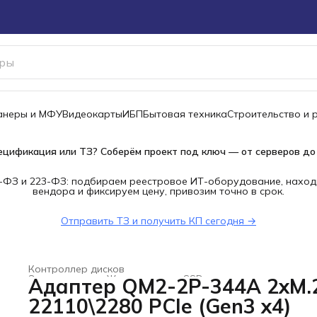
канеры и МФУ
Видеокарты
ИБП
Бытовая техника
Строительство и 
ецификация или ТЗ? Соберём проект под ключ — от серверов до
-ФЗ и 223-ФЗ: подбираем реестровое ИТ-оборудование, наход
вендора и фиксируем цену, привозим точно в срок.
Отправить ТЗ и получить КП сегодня →
Контроллер дисков
Электроника
›
Жесткие диски, SSD и сетевые накопители
Адаптер QM2-2P-344A 2xM.
Главная
›
22110\2280 PCIe (Gen3 x4)