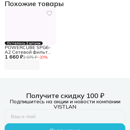
Похожие товары
Осталось 2 штуки
POWERCUBE SPG6-
A2 Сетевой фильтр
1 660 ₽
Power Cube сетевой
2 075 ₽
−
20
%
фильтр
Получите скидку 100 ₽
Подпишитесь на акции и новости компании
VISTLAN