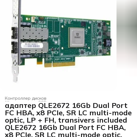
Контроллер дисков
Жесткие диски, SSD и сетевые накопители
›
адаптер QLE2672 16Gb Dual Port
Главная
›
Электроника
›
FC HBA, x8 PCIe, SR LC multi-mode
optic, LP + FH, transivers included
QLE2672 16Gb Dual Port FC HBA,
x8 PCIe, SR LC multi-mode optic,