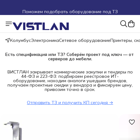
Поможем подобрать оборудование под ТЗ
Пуско-наладочные работы
Пришлите запрос на e-mail или в чат
Колумбус
Электроника
Сетевое оборудование
Принтеры, с
Более 100 000 позиций в наличии и под заказ
Есть спецификация или ТЗ? Соберём проект под ключ — от 
серверов до мебели.
ВИСТЛАН закрывает коммерческие закупки и тендеры по
44-ФЗ и 223-ФЗ: подбираем реестровое ИТ-
оборудование, находим аналоги ушедших брендов,
получаем проектные скидки у вендора и фиксируем цену,
привозим точно в срок.
Отправить ТЗ и получить КП сегодня →