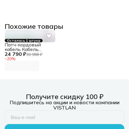
Похожие товары
Осталась 1 штука
Патч-кордовый
кабель Кабель
24 790 ₽
LANMASTER патч-
30 988 ₽
кордовый UTP, 4x2,
−
20
%
кат 5E, 350Mhz,
LSZH, зеленый, 305
м
Получите скидку 100 ₽
Подпишитесь на акции и новости компании
VISTLAN