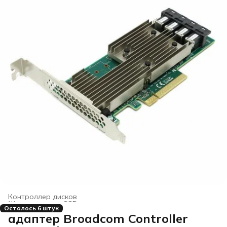
Контроллер дисков
Жесткие диски, SSD и сетевые накопители
›
Осталось 6 штук
Главная
›
Электроника
›
адаптер Broadcom Controller