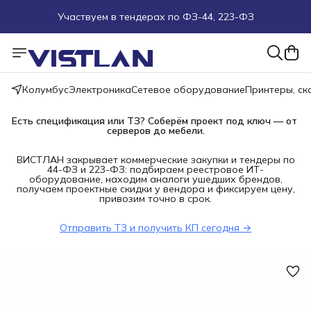
Участвуем в тендерах по ФЗ-44, 223-ФЗ
Поможем подобрать оборудование под ТЗ
Пуско-наладочные работы
Колумбус
Электроника
Сетевое оборудование
Принтеры, с
Пришлите запрос на e-mail или в чат
Есть спецификация или ТЗ? Соберём проект под ключ — от 
серверов до мебели.
Более 100 000 позиций в наличии и под заказ
ВИСТЛАН закрывает коммерческие закупки и тендеры по
44-ФЗ и 223-ФЗ: подбираем реестровое ИТ-
оборудование, находим аналоги ушедших брендов,
получаем проектные скидки у вендора и фиксируем цену,
привозим точно в срок.
Отправить ТЗ и получить КП сегодня →