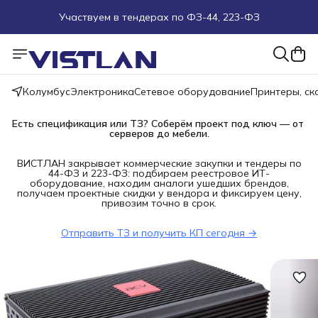
Участвуем в тендерах по ФЗ-44, 223-ФЗ
Поможем подобрать оборудование под ТЗ
Пуско-наладочные работы
Колумбус
Электроника
Сетевое оборудование
Принтеры, с
Пришлите запрос на e-mail или в чат
Есть спецификация или ТЗ? Соберём проект под ключ — от 
серверов до мебели.
Более 100 000 позиций в наличии и под заказ
ВИСТЛАН закрывает коммерческие закупки и тендеры по
44-ФЗ и 223-ФЗ: подбираем реестровое ИТ-
оборудование, находим аналоги ушедших брендов,
получаем проектные скидки у вендора и фиксируем цену,
привозим точно в срок.
Отправить ТЗ и получить КП сегодня →