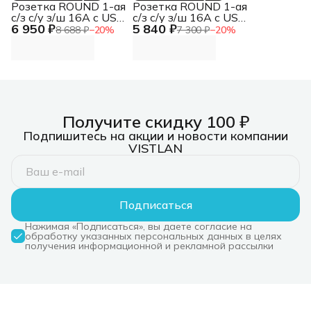
Розетка ROUND 1-ая
Розетка ROUND 1-ая
с/з с/у з/ш 16А с USB
с/з с/у з/ш 16А с USB
6 950 ₽
5 840 ₽
A+C быстрой
A+C быстрой
8 688 ₽
−
20
%
7 300 ₽
−
20
%
зарядки 5В/3А оникс
зарядки 5В/3А
KRANZ KR-78-0704-
перламутр KRANZ
3
KR-78-0704-1
Получите скидку 100 ₽
Подпишитесь на акции и новости компании
VISTLAN
Подписаться
Нажимая «Подписаться», вы даете согласие на
обработку указанных персональных данных в целях
получения информационной и рекламной рассылки