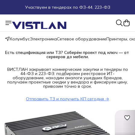
Участвуем в тендерах по ФЗ-44, 223-ФЗ
Поможем подобрать оборудование под ТЗ
Пуско-наладочные работы
Колумбус
Электроника
Сетевое оборудование
Принтеры, с
Пришлите запрос на e-mail или в чат
Есть спецификация или ТЗ? Соберём проект под ключ — от 
серверов до мебели.
Более 100 000 позиций в наличии и под заказ
ВИСТЛАН закрывает коммерческие закупки и тендеры по
44-ФЗ и 223-ФЗ: подбираем реестровое ИТ-
оборудование, находим аналоги ушедших брендов,
получаем проектные скидки у вендора и фиксируем цену,
привозим точно в срок.
Отправить ТЗ и получить КП сегодня →