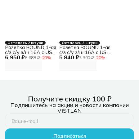
Осталось 2 штуки
Осталось 3 штуки
Розетка ROUND 1-ая
Розетка ROUND 1-ая
с/з с/у з/ш 16А с USB
с/з с/у з/ш 16А с USB
6 950 ₽
5 840 ₽
A+C быстрой
A+C быстрой
8 688 ₽
−
20
%
7 300 ₽
−
20
%
зарядки 5В/3А оникс
зарядки 5В/3А
KRANZ KR-78-0704-
перламутр KRANZ
3
KR-78-0704-1
Получите скидку 100 ₽
Подпишитесь на акции и новости компании
VISTLAN
Подписаться