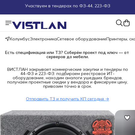
Поможем подобрать оборудование под ТЗ
Пуско-наладочные работы
Колумбус
Электроника
Сетевое оборудование
Принтеры, с
Пришлите запрос на e-mail или в чат
Есть спецификация или ТЗ? Соберём проект под ключ — от 
Более 100 000 позиций в наличии и под заказ
серверов до мебели.
ВИСТЛАН закрывает коммерческие закупки и тендеры по
44-ФЗ и 223-ФЗ: подбираем реестровое ИТ-
оборудование, находим аналоги ушедших брендов,
получаем проектные скидки у вендора и фиксируем цену,
привозим точно в срок.
Отправить ТЗ и получить КП сегодня →