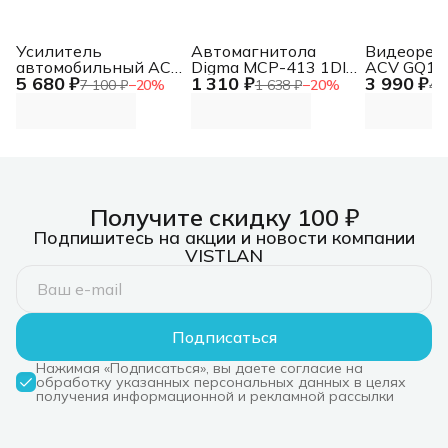
Усилитель
Автомагнитола
Видеорег
автомобильный ACV
Digma MCP-413 1DIN
ACV GQ11
5 680 ₽
1 310 ₽
3 990 ₽
LX-4.80
4x45Вт v5.0 USB 2.0
2Mpix 10
7 100 ₽
−
20
%
1 638 ₽
−
20
%
4 
четырехканальный
AUX 4 ПДУ
1080p 120
Novatek 9
Получите скидку 100 ₽
Подпишитесь на акции и новости компании
VISTLAN
Подписаться
Нажимая «Подписаться», вы даете согласие на
обработку указанных персональных данных в целях
получения информационной и рекламной рассылки