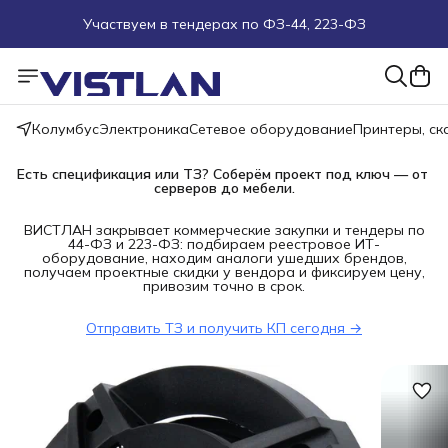
Участвуем в тендерах по ФЗ-44, 223-ФЗ
Поможем подобрать оборудование под ТЗ
Пуско-наладочные работы
Колумбус
Электроника
Сетевое оборудование
Принтеры, с
Пришлите запрос на e-mail или в чат
Есть спецификация или ТЗ? Соберём проект под ключ — от 
серверов до мебели.
Более 100 000 позиций в наличии и под заказ
ВИСТЛАН закрывает коммерческие закупки и тендеры по
44-ФЗ и 223-ФЗ: подбираем реестровое ИТ-
оборудование, находим аналоги ушедших брендов,
получаем проектные скидки у вендора и фиксируем цену,
привозим точно в срок.
Отправить ТЗ и получить КП сегодня →