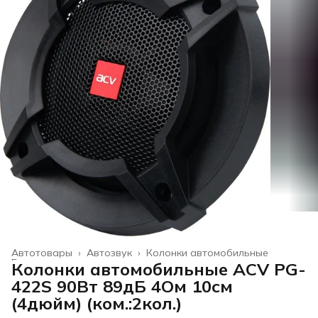
Автотовары
›
Автозвук
›
Колонки автомобильные
Главная
›
Колонки автомобильные ACV PG-
422S 90Вт 89дБ 4Ом 10см
(4дюйм) (ком.:2кол.)