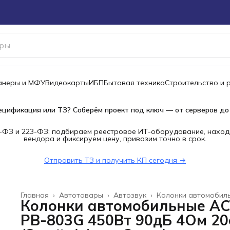
канеры и МФУ
Видеокарты
ИБП
Бытовая техника
Строительство и 
ецификация или ТЗ? Соберём проект под ключ — от серверов до
-ФЗ и 223-ФЗ: подбираем реестровое ИТ-оборудование, наход
вендора и фиксируем цену, привозим точно в срок.
Отправить ТЗ и получить КП сегодня →
Главная
›
Автотовары
›
Автозвук
›
Колонки автомобил
Колонки автомобильные A
PB-803G 450Вт 90дБ 4Ом 20