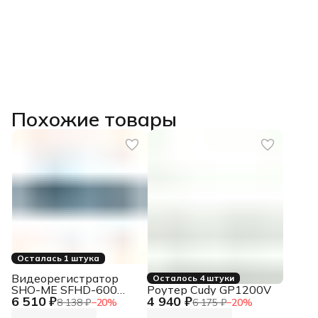
Похожие товары
Осталась 1 штука
Видеорегистратор
Осталось 4 штуки
SHO-ME SFHD-600
Роутер Cudy GP1200V
6 510 ₽
4 940 ₽
(зеркало 4,3"", 2 кам и
8 138 ₽
−
20
%
6 175 ₽
−
20
%
парк)