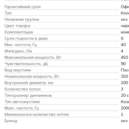
Гарантийный срок
Офи
Тип
Кол
Название группы
acv
Цвет товара
чер
Комплектация
ком
Срок годности в днях
0
Мин. частота, Гц
40
Импеданс, Ом
4
Максимальная мощность, Вт
450
Чувствительность, дБ
90
Вид акустики
Пас
Номинальная мощность, Вт
150
Внутренний диаметр, мм
200
Количество полос
3
Типоразмер динамиков
20 с
Тип автоакустики
Коа
Макс. частота, Гц
200
Минимальное количество оптом
1
Бренд
acv