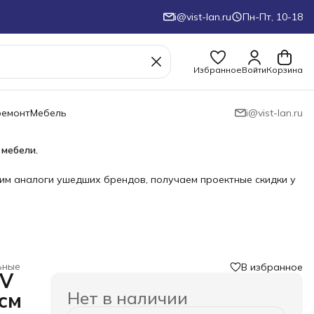
i@vist-lan.ru
Пн-Пт, 10-18
Избранное
Войти
Корзина
ремонт
Мебель
i@vist-lan.ru
 мебели.
им аналоги ушедших брендов, получаем проектные скидки у
ьные
В избранное
CV
Нет в наличии
см