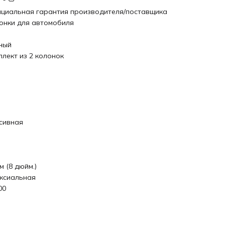
циальная гарантия производителя/поставщика
онки для автомобиля
ный
плект из 2 колонок
сивная
м (8 дюйм.)
ксиальная
00