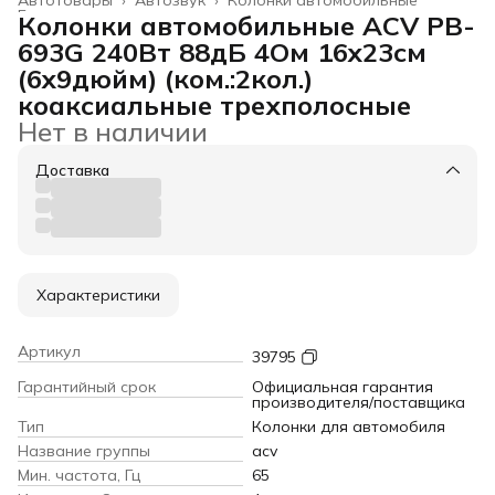
Главная
›
Колонки автомобильные ACV PB-
693G 240Вт 88дБ 4Ом 16x23см
(6x9дюйм) (ком.:2кол.)
коаксиальные трехполосные
Нет в наличии
Доставка
Характеристики
Артикул
39795
Гарантийный срок
Официальная гарантия
производителя/поставщика
Тип
Колонки для автомобиля
Название группы
acv
Мин. частота, Гц
65