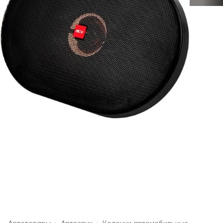
Автотовары
›
Автозвук
›
Колонки автомобильные