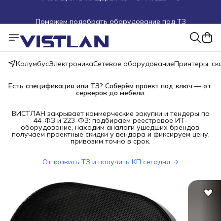
Поможем подобрать оборудование под ТЗ
Пуско-наладочные работы
Пришлите запрос на e-mail или в чат
Колумбус
Электроника
Сетевое оборудование
Принтеры, с
Более 100 000 позиций в наличии и под заказ
Есть спецификация или ТЗ? Соберём проект под ключ — от 
серверов до мебели.
ВИСТЛАН закрывает коммерческие закупки и тендеры по
44-ФЗ и 223-ФЗ: подбираем реестровое ИТ-
оборудование, находим аналоги ушедших брендов,
получаем проектные скидки у вендора и фиксируем цену,
привозим точно в срок.
Отправить ТЗ и получить КП сегодня →