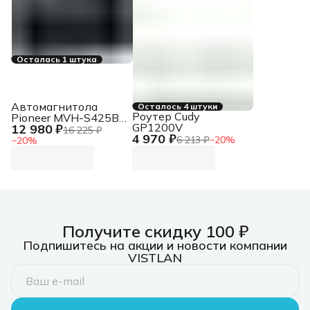
Осталась 1 штука
Автомагнитола
Осталось 4 штуки
Роутер Cudy
Pioneer MVH-S425BT
GP1200V
12 980 ₽
2DIN 4x50Вт ПДУ
16 225 ₽
4 970 ₽
RDS
6 213 ₽
−
20
%
−
20
%
Получите скидку 100 ₽
Подпишитесь на акции и новости компании
VISTLAN