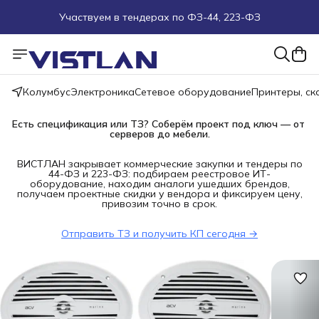
Участвуем в тендерах по ФЗ-44, 223-ФЗ
Поможем подобрать оборудование под ТЗ
Пуско-наладочные работы
Колумбус
Электроника
Сетевое оборудование
Принтеры, с
Пришлите запрос на e-mail или в чат
Есть спецификация или ТЗ? Соберём проект под ключ — от 
серверов до мебели.
Более 100 000 позиций в наличии и под заказ
ВИСТЛАН закрывает коммерческие закупки и тендеры по
44-ФЗ и 223-ФЗ: подбираем реестровое ИТ-
оборудование, находим аналоги ушедших брендов,
получаем проектные скидки у вендора и фиксируем цену,
привозим точно в срок.
Отправить ТЗ и получить КП сегодня →