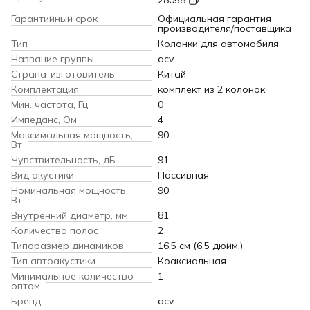
28058
Гарантийный срок
Официальная гарантия
производителя/поставщика
Тип
Колонки для автомобиля
Название группы
acv
Страна-изготовитель
Китай
Комплектация
комплект из 2 колонок
Мин. частота, Гц
0
Импеданс, Ом
4
Максимальная мощность,
90
Вт
Чувствительность, дБ
91
Вид акустики
Пассивная
Номинальная мощность,
90
Вт
Внутренний диаметр, мм
81
Количество полос
2
Типоразмер динамиков
16.5 см (6.5 дюйм.)
Тип автоакустики
Коаксиальная
Минимальное количество
1
оптом
Бренд
acv