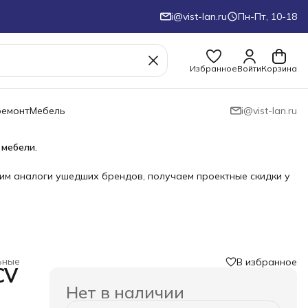
i@vist-lan.ru
Пн-Пт, 10-18
Избранное
Войти
Корзина
ремонт
Мебель
i@vist-lan.ru
 мебели.
им аналоги ушедших брендов, получаем проектные скидки у
ьные
В избранное
CV
Нет в наличии