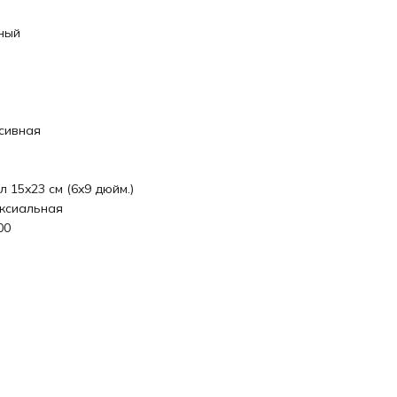
ный
сивная
л 15x23 см (6x9 дюйм.)
ксиальная
00