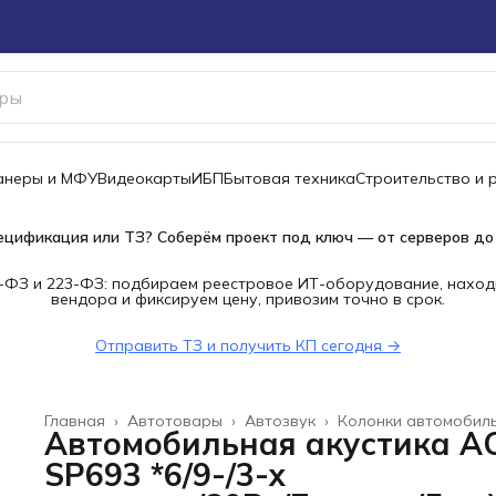
канеры и МФУ
Видеокарты
ИБП
Бытовая техника
Строительство и 
ецификация или ТЗ? Соберём проект под ключ — от серверов до
-ФЗ и 223-ФЗ: подбираем реестровое ИТ-оборудование, наход
вендора и фиксируем цену, привозим точно в срок.
Отправить ТЗ и получить КП сегодня →
Главная
›
Автотовары
›
Автозвук
›
Колонки автомобил
Автомобильная акустика A
SP693 *6/9-/3-х