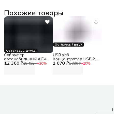
Похожие товары
Осталось 7 штук
Осталась 1 штука
Сабвуфер
USB хаб
автомобильный ACV
Концентратор USB 2.0,
12 360 ₽
1 070 ₽
CRAFT B12A 300Вт
4xUSB 2.0, без
15 450 ₽
−
20
%
1 338 ₽
−
20
%
активный (30см/12")
адаптера питания в
комплекте
Концентратор USB 2.0,
4xUSB 2.0, без
адаптера питания в
комплекте