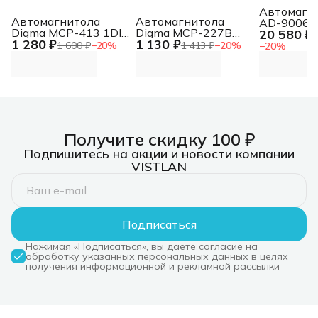
Автомагн
Автомагнитола
Автомагнитола
AD-9006D
Digma MCP-413 1DIN
Digma MCP-227B
20 580 ₽
4x50Вт v5
2
1 280 ₽
1 130 ₽
4x45Вт v5.0 USB 2.0
1DIN 2x45Вт v5.0
6144Mb DS
1 600 ₽
−
20
%
1 413 ₽
−
20
%
−
20
%
AUX 4 ПДУ
USB 2.0 AUX 2 ПДУ
13 9" WiFi
(43122)
Получите скидку 100 ₽
Подпишитесь на акции и новости компании
VISTLAN
Подписаться
Нажимая «Подписаться», вы даете согласие на
обработку указанных персональных данных в целях
получения информационной и рекламной рассылки