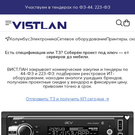
Участвуем в тендерах по ФЗ-44, 223-ФЗ
Поможем подобрать оборудование под ТЗ
Пуско-наладочные работы
Колумбус
Электроника
Сетевое оборудование
Принтеры, с
Пришлите запрос на e-mail или в чат
Есть спецификация или ТЗ? Соберём проект под ключ — от 
серверов до мебели.
Более 100 000 позиций в наличии и под заказ
ВИСТЛАН закрывает коммерческие закупки и тендеры по
44-ФЗ и 223-ФЗ: подбираем реестровое ИТ-
оборудование, находим аналоги ушедших брендов,
получаем проектные скидки у вендора и фиксируем цену,
привозим точно в срок.
Отправить ТЗ и получить КП сегодня →