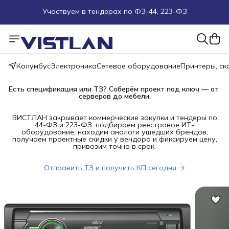
Поможем подобрать оборудование под ТЗ
Пуско-наладочные работы
Колумбус
Электроника
Сетевое оборудование
Принтеры, с
Пришлите запрос на e-mail или в чат
Есть спецификация или ТЗ? Соберём проект под ключ — от 
серверов до мебели.
Более 100 000 позиций в наличии и под заказ
ВИСТЛАН закрывает коммерческие закупки и тендеры по
44-ФЗ и 223-ФЗ: подбираем реестровое ИТ-
оборудование, находим аналоги ушедших брендов,
получаем проектные скидки у вендора и фиксируем цену,
привозим точно в срок.
Отправить ТЗ и получить КП сегодня →