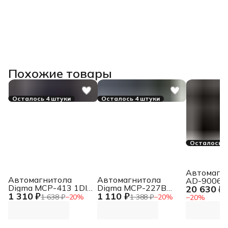
Похожие товары
Осталось 4 штуки
Осталось 4 штуки
Осталось 3
Автомагн
Автомагнитола
Автомагнитола
AD-9006D
Digma MCP-413 1DIN
Digma MCP-227B
20 630 ₽
4x50Вт v5
2
1 310 ₽
1 110 ₽
4x45Вт v5.0 USB 2.0
1DIN 2x45Вт v5.0
6144Mb DS
1 638 ₽
−
20
%
1 388 ₽
−
20
%
−
20
%
AUX 4 ПДУ
USB 2.0 AUX 2 ПДУ
13 9" WiFi
(43122)