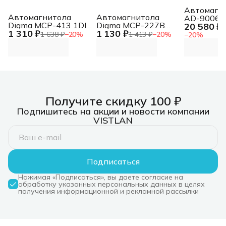
Автомагн
Автомагнитола
Автомагнитола
AD-9006D
Digma MCP-413 1DIN
Digma MCP-227B
20 580 ₽
4x50Вт v5
2
1 310 ₽
1 130 ₽
4x45Вт v5.0 USB 2.0
1DIN 2x45Вт v5.0
6144Mb DS
1 638 ₽
−
20
%
1 413 ₽
−
20
%
−
20
%
AUX 4 ПДУ
USB 2.0 AUX 2 ПДУ
13 9" WiFi
(43122)
Получите скидку 100 ₽
Подпишитесь на акции и новости компании
VISTLAN
Подписаться
Нажимая «Подписаться», вы даете согласие на
обработку указанных персональных данных в целях
получения информационной и рекламной рассылки