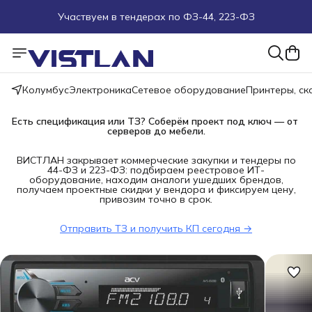
Участвуем в тендерах по ФЗ-44, 223-ФЗ
Поможем подобрать оборудование под ТЗ
Пуско-наладочные работы
Колумбус
Электроника
Сетевое оборудование
Принтеры, с
Пришлите запрос на e-mail или в чат
Есть спецификация или ТЗ? Соберём проект под ключ — от 
серверов до мебели.
Более 100 000 позиций в наличии и под заказ
ВИСТЛАН закрывает коммерческие закупки и тендеры по
44-ФЗ и 223-ФЗ: подбираем реестровое ИТ-
оборудование, находим аналоги ушедших брендов,
получаем проектные скидки у вендора и фиксируем цену,
привозим точно в срок.
Отправить ТЗ и получить КП сегодня →