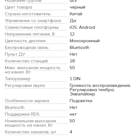
Название группы
acv
Цвет товара
черный
Страна-изготовитель
Китай
Управление со смартфона
Да
Совместимые платформы
iOS; Android
Напряжение питания, В
12
Цветность дисплея
Монохромный
Беспроводная связь
Bluetooth
Пульт ДУ
Нет
Количество станций
18
Макс. выходная мощность
50
на канал, Вт
Типоразмер
1 DIN
Регулировки звука
Громкость воспроизведения;
Регулировка тембра;
Эквалайзер
Особенности экрана
Подсветка
Bluetooth
Нет
Поддержка RDS
нет
Номинальная выходная
50
мощность на канал, Вт
Количество каналов, шт.
4