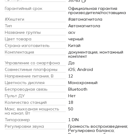
35763
Гарантийный срок
Официальная гарантия
производителя/поставщика
#Хештеги
#автомагнитола
Тип
Автомагнитола
Название группы
acv
Цвет товара
черный
Страна-изготовитель
Китай
Комплектация
документация, монтажный
комплект
Управление со смартфона
Да
Совместимые платформы
iOS; Android
Напряжение питания, В
12
Цветность дисплея
Монохромный
Беспроводная связь
Bluetooth
Пульт ДУ
Нет
Количество станций
18
Макс. выходная мощность
50
на канал, Вт
Типоразмер
1 DIN
Регулировки звука
Громкость воспроизведения;
Регулировка баланса;