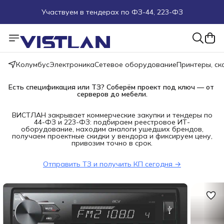
Участвуем в тендерах по ФЗ-44, 223-ФЗ
Поможем подобрать оборудование под ТЗ
Пуско-наладочные работы
Колумбус
Электроника
Сетевое оборудование
Принтеры, с
Пришлите запрос на e-mail или в чат
Есть спецификация или ТЗ? Соберём проект под ключ — от 
серверов до мебели.
Более 100 000 позиций в наличии и под заказ
ВИСТЛАН закрывает коммерческие закупки и тендеры по
44-ФЗ и 223-ФЗ: подбираем реестровое ИТ-
оборудование, находим аналоги ушедших брендов,
получаем проектные скидки у вендора и фиксируем цену,
привозим точно в срок.
Отправить ТЗ и получить КП сегодня →