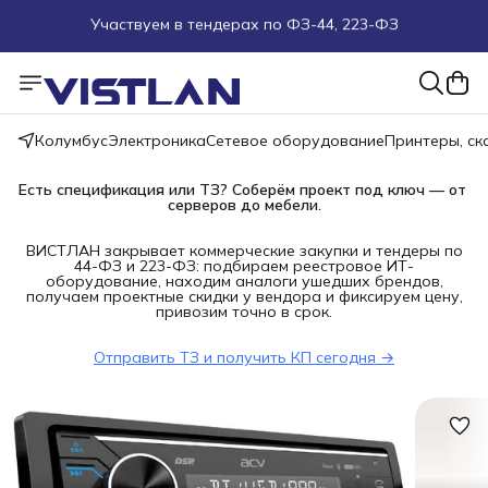
Поможем подобрать оборудование под ТЗ
Пуско-наладочные работы
Колумбус
Электроника
Сетевое оборудование
Принтеры, с
Пришлите запрос на e-mail или в чат
Есть спецификация или ТЗ? Соберём проект под ключ — от 
серверов до мебели.
Более 100 000 позиций в наличии и под заказ
ВИСТЛАН закрывает коммерческие закупки и тендеры по
44-ФЗ и 223-ФЗ: подбираем реестровое ИТ-
оборудование, находим аналоги ушедших брендов,
получаем проектные скидки у вендора и фиксируем цену,
привозим точно в срок.
Отправить ТЗ и получить КП сегодня →