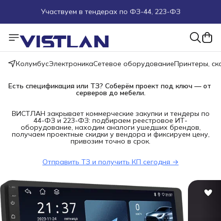
Поможем подобрать оборудование под ТЗ
Пуско-наладочные работы
Колумбус
Электроника
Сетевое оборудование
Принтеры, с
Пришлите запрос на e-mail или в чат
Есть спецификация или ТЗ? Соберём проект под ключ — от 
Более 100 000 позиций в наличии и под заказ
серверов до мебели.
ВИСТЛАН закрывает коммерческие закупки и тендеры по
44-ФЗ и 223-ФЗ: подбираем реестровое ИТ-
оборудование, находим аналоги ушедших брендов,
получаем проектные скидки у вендора и фиксируем цену,
привозим точно в срок.
Отправить ТЗ и получить КП сегодня →