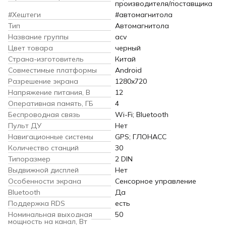
производителя/поставщика
#Хештеги
#автомагнитола
Тип
Автомагнитола
Название группы
acv
Цвет товара
черный
Страна-изготовитель
Китай
Совместимые платформы
Android
Разрешение экрана
1280x720
Напряжение питания, В
12
Оперативная память, ГБ
4
Беспроводная связь
Wi-Fi; Bluetooth
Пульт ДУ
Нет
Навигационные системы
GPS; ГЛОНАСС
Количество станций
30
Типоразмер
2 DIN
Выдвижной дисплей
Нет
Особенности экрана
Сенсорное управление
Bluetooth
Да
Поддержка RDS
есть
Номинальная выходная
50
мощность на канал, Вт