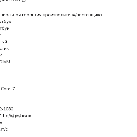
циальная гарантия производителя/поставщика
утбук
тбук
r
ный
стик
4
DIMM
l Core i7
0x1080
11 a/b/g/n/ac/ax
ГБ
ит/с