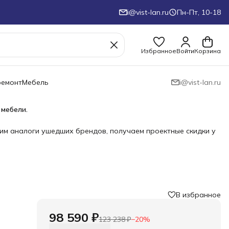
i@vist-lan.ru
Пн-Пт, 10-18
Избранное
Войти
Корзина
ремонт
Мебель
i@vist-lan.ru
 мебели.
им аналоги ушедших брендов, получаем проектные скидки у
В избранное
98 590 ₽
123 238 ₽
−
20
%