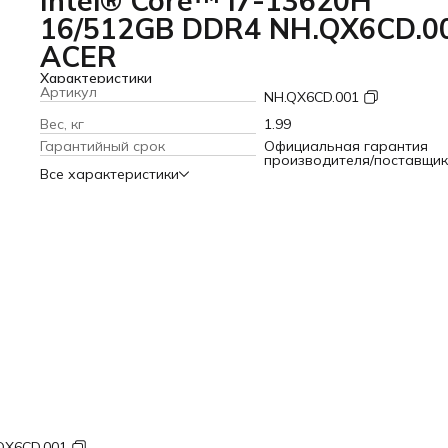
Intel® Core™ i7-13620H
16/512GB DDR4 NH.QX6CD.0
ACER
Характеристики
Артикул
NH.QX6CD.001
Вес, кг
1.99
Гарантийный срок
Официальная гарантия
производителя/поставщи
Все характеристики
QX6CD.001