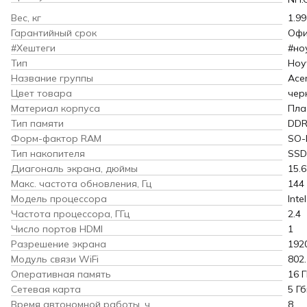
Вес, кг
1.99
Гарантийный срок
Офи
#Хештеги
#но
Тип
Ноу
Название группы
Ace
Цвет товара
чер
Материал корпуса
Пла
Тип памяти
DDR
Форм-фактор RAM
SO-
Тип накопителя
SSD
Диагональ экрана, дюймы
15.6
Макс. частота обновления, Гц
144
Модель процессора
Inte
Частота процессора, ГГц
2.4
Число портов HDMI
1
Разрешение экрана
192
Модуль связи WiFi
802.
Оперативная память
16 
Сетевая карта
5 Гб
Время автономной работы, ч
8