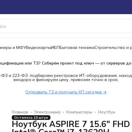
канеры и МФУ
Видеокарты
ИБП
Бытовая техника
Строительство и 
ецификация или ТЗ? Соберём проект под ключ — от серверов до
-ФЗ и 223-ФЗ: подбираем реестровое ИТ-оборудование, наход
вендора и фиксируем цену, привозим точно в срок.
Отправить ТЗ и получить КП сегодня →
Главная
›
Электроника
›
Компьютеры
›
Ноутбук
Осталось 10 штук
Ноутбук ASPIRE 7 15.6" FHD