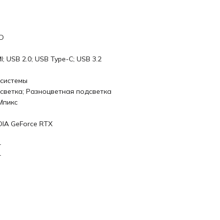
D
; USB 2.0; USB Type-C; USB 3.2
 системы
светка; Разноцветная подсветка
 Мпикс
DIA GeForce RTX
r
r