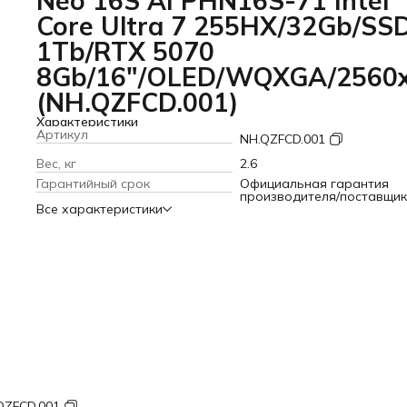
Neo 16S AI PHN16S-71 Intel
Core Ultra 7 255HX/32Gb/SS
1Tb/RTX 5070
8Gb/16"/OLED/WQXGA/2560x
(NH.QZFCD.001)
Характеристики
Артикул
NH.QZFCD.001
Вес, кг
2.6
Гарантийный срок
Официальная гарантия
производителя/поставщи
Все характеристики
QZFCD.001