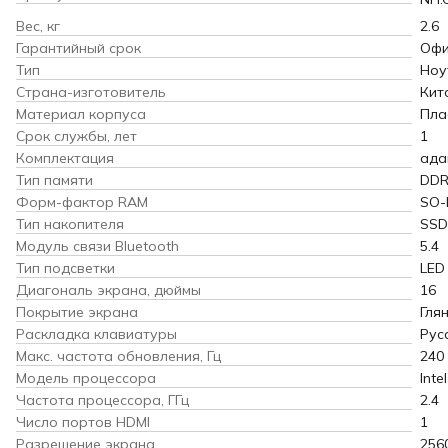
Вес, кг
2.6
Гарантийный срок
Офи
Тип
Ноу
Страна-изготовитель
Кит
Материал корпуса
Пла
Срок службы, лет
1
Комплектация
ада
Тип памяти
DDR
Форм-фактор RAM
SO-
Тип накопителя
SSD
Модуль связи Bluetooth
5.4
Тип подсветки
LED
Диагональ экрана, дюймы
16
Покрытие экрана
Гля
Раскладка клавиатуры
Рус
Макс. частота обновления, Гц
240
Модель процессора
Inte
Частота процессора, ГГц
2.4
Число портов HDMI
1
Разрешение экрана
256