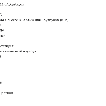
11 a/b/g/n/ac/ax
ГБ
DIA GeForce RTX 5070 для ноутбуков (8 Гб)
0
DIA
ный
утствует
норазмерный ноутбук
В
ГБ
кретная