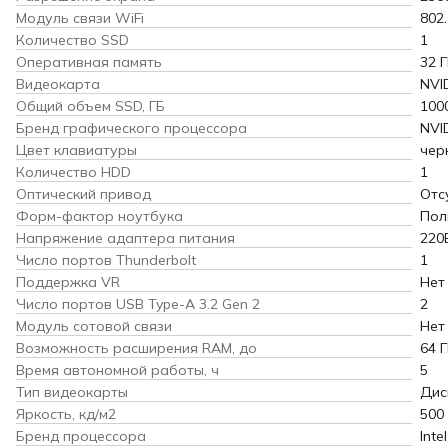
Модуль связи WiFi
802.
Количество SSD
1
Оперативная память
32 
Видеокарта
NVI
Общий объем SSD, ГБ
100
Бренд графического процессора
NVI
Цвет клавиатуры
чер
Количество HDD
1
Оптический привод
Отс
Форм-фактор ноутбука
Пол
Напряжение адаптера питания
220
Число портов Thunderbolt
1
Поддержка VR
Нет
Число портов USB Type-A 3.2 Gen 2
2
Модуль сотовой связи
Нет
Возможность расширения RAM, до
64 
Время автономной работы, ч
5
Тип видеокарты
Дис
Яркость, кд/м2
500
Бренд процессора
Intel