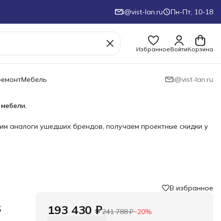
i@vist-lan.ru
Пн-Пт, 10-18
Избранное
Войти
Корзина
ремонт
Мебель
i@vist-lan.ru
 мебели.
им аналоги ушедших брендов, получаем проектные скидки у
В избранное
s
193 430 ₽
241 788 ₽
−
20
%