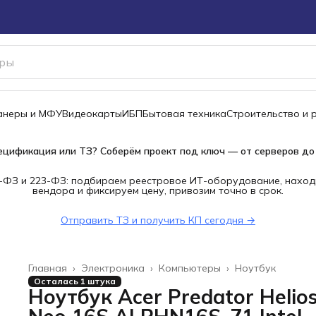
канеры и МФУ
Видеокарты
ИБП
Бытовая техника
Строительство и 
ецификация или ТЗ? Соберём проект под ключ — от серверов до
-ФЗ и 223-ФЗ: подбираем реестровое ИТ-оборудование, наход
вендора и фиксируем цену, привозим точно в срок.
Отправить ТЗ и получить КП сегодня →
Главная
›
Электроника
›
Компьютеры
›
Ноутбук
Осталась 1 штука
Ноутбук Acer Predator Helio