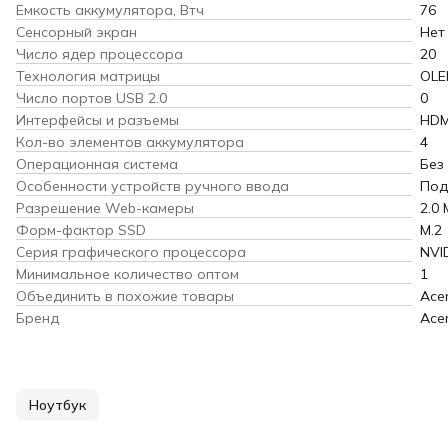
Емкость аккумулятора, Втч
76
Сенсорный экран
Нет
Число ядер процессора
20
Технология матрицы
OLE
Число портов USB 2.0
0
Интерфейсы и разъемы
HDMI
Кол-во элементов аккумулятора
4
Операционная система
Без
Особенности устройств ручного ввода
Под
Разрешение Web-камеры
2.0
Форм-фактор SSD
M.2
Серия графического процессора
NVI
Минимальное количество оптом
1
Объединить в похожие товары
Ace
Бренд
Ace
Ноутбук