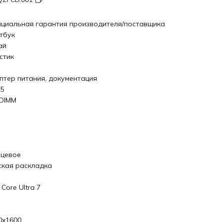
циальная гарантия производителя/поставщика
тбук
ай
стик
птер питания, документация
5
DIMM
нцевое
ская раскладка
l Core Ultra 7
0x1600